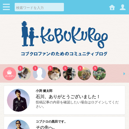
1
1
1
1
1
5
小渕 健太郎
石川、ありがとうございました！
投稿記事の内容を確認したい場合はログインしてくだ
さい。
コブクロの黒田です。
その先へ。