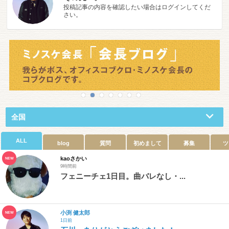
投稿記事の内容を確認したい場合はログインしてくだ
さい。
全国
ALL
blog
質問
初めまして
募集
ツ
kaoさかい
NEW
9時間前
フェニーチェ1日目。曲バレなし・...
小渕 健太郎
NEW
1日前