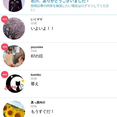
石川、ありがとうございました！
投稿記事の内容を確認したい場合はログインしてくださ
い。
いくママ
NEW
2日前
いよいよ！！
yuzuoba
NEW
2日前
87の日
kumiko
NEW
2日前
答え
真っ黒96介
4日前
もうすぐだ！