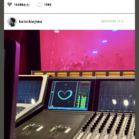
14688わた
1984
keiichiejima
2024/10/09 15:51