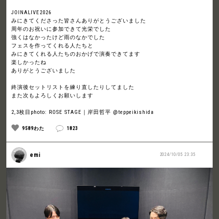
JOINALIVE2026
みにきてくださった皆さんありがとうございました
周年のお祝いに参加できて光栄でした
強くはなかったけど雨のなかでした
フェスを作ってくれる人たちと
みにきてくれる人たちのおかげで演奏できてます
楽しかったね
ありがとうございました
終演後セットリストを練り直したりしてました
また次もよろしくお願いします
2,3枚目photo: ROSE STAGE｜岸田哲平 @teppeikishida
9589わた
1823
emi
2024/10/05 23:35