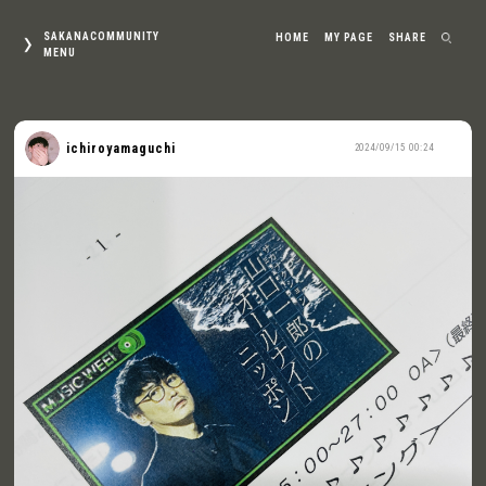
SAKANACOMMUNITY
HOME
MY PAGE
SHARE
MENU
ichiroyamaguchi
2024/09/15 00:24