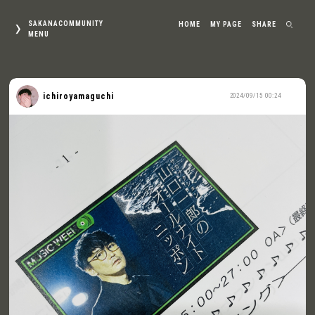
SAKANACOMMUNITY
HOME
MY PAGE
SHARE
MENU
ichiroyamaguchi
2024/09/15 00:24