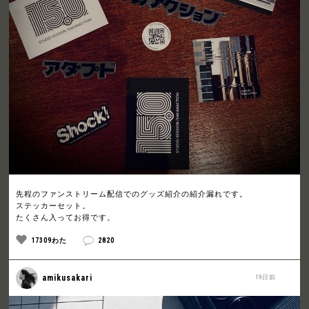
先程のファンストリーム配信でのグッズ紹介の紹介漏れです。
ステッカーセット。
たくさん入ってお得です。
17309わた
2820
amikusakari
19日前