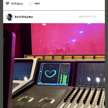
14732わた
1991
keiichiejima
2024/10/09 15:51