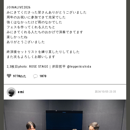
JOINALIVE2026
みにきてくださった皆さんありがとうございました
周年のお祝いに参加できて光栄でした
強くはなかったけど雨のなかでした
フェスを作ってくれる人たちと
みにきてくれる人たちのおかげで演奏できてます
楽しかったね
ありがとうございました
終演後セットリストを練り直したりしてました
また次もよろしくお願いします
2,3枚目photo: ROSE STAGE｜岸田哲平 @teppeikishida
9778わた
1870
emi
2024/10/05 23:35