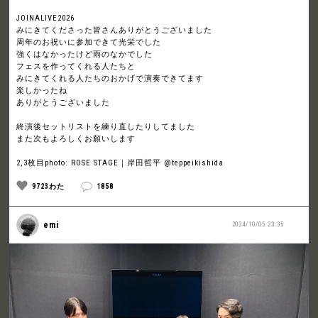
JOINALIVE2026
みにきてくださった皆さんありがとうございました
周年のお祝いに参加できて光栄でした
強くはなかったけど雨のなかでした
フェスを作ってくれる人たちと
みにきてくれる人たちのおかげで演奏できてます
楽しかったね
ありがとうございました
終演後セットリストを練り直したりしてました
また次もよろしくお願いします
2,3枚目photo: ROSE STAGE｜岸田哲平 @teppeikishida
9723わた
1858
emi
2024/10/05 23:35