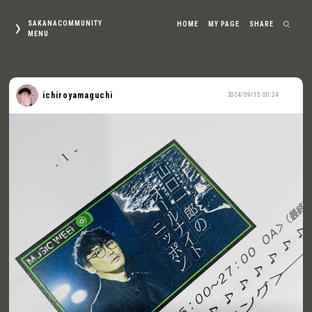
SAKANACOMMUNITY
HOME
MY PAGE
SHARE
MENU
ichiroyamaguchi
2024/09/15 00:24