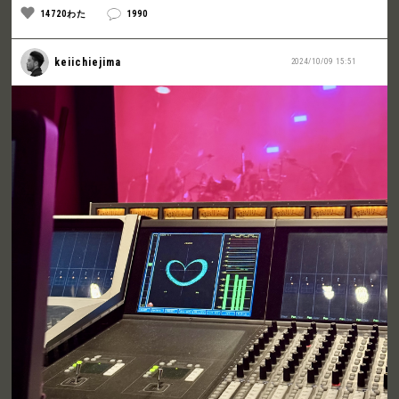
14720わた
1990
keiichiejima
2024/10/09 15:51