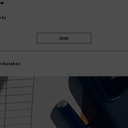
❤️
shy

mikusakari