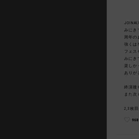
JOINAL
みにき
周年の
強くは
フェス
みにき
楽しか
ありが
終演後
また次
2,3枚目
96