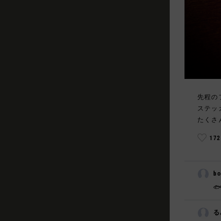
先程の
ステッ
たくさ
17
bo

る