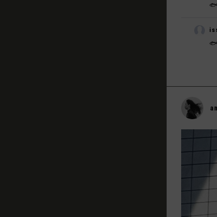
🐟
is

a