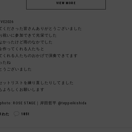
IVE2026
てくださった皆さんありがとうございました
お祝いに参加できて光栄でした
なかったけど雨のなかでした
を作ってくれる人たちと
てくれる人たちのおかげで演奏できてます
ったね
とうございました
セットリストを練り直したりしてました
もよろしくお願いします
photo: ROSE STAGE｜岸田哲平 @teppeikishida
81わた
1851