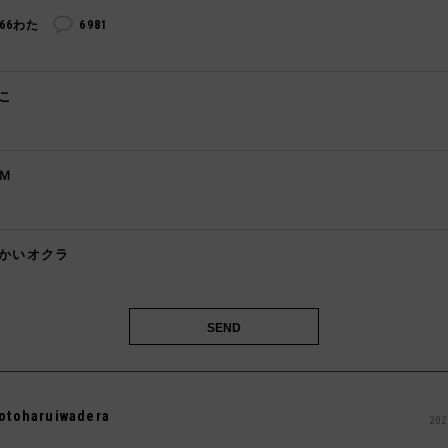
266わた
6981
こ
️
Ｍ

かいオクラ

otoharuiwadera
202