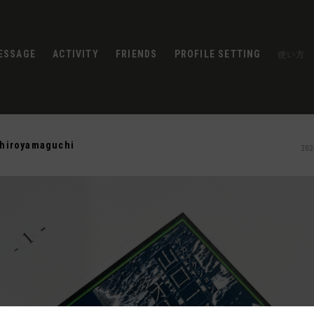
ESSAGE
ACTIVITY
FRIENDS
PROFILE SETTING
使い方
chiroyamaguchi
202