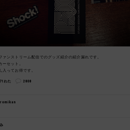
ファンストリーム配信でのグッズ紹介の紹介漏れです。
カーセット。
ん入ってお得です。
271わた
2808
romikan

み