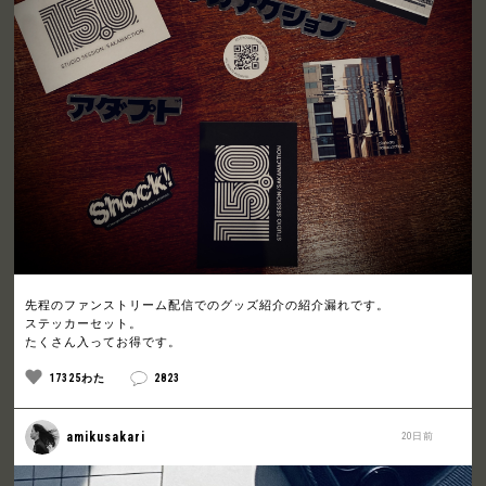
先程のファンストリーム配信でのグッズ紹介の紹介漏れです。
ステッカーセット。
たくさん入ってお得です。
17325わた
2823
amikusakari
20日前