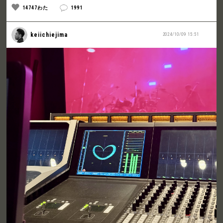
14747わた
1991
keiichiejima
2024/10/09 15:51