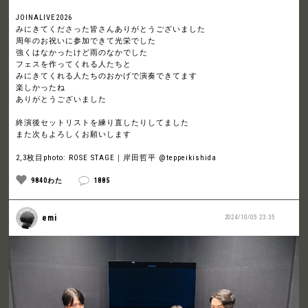
JOINALIVE2026
みにきてくださった皆さんありがとうございました
周年のお祝いに参加できて光栄でした
強くはなかったけど雨のなかでした
フェスを作ってくれる人たちと
みにきてくれる人たちのおかげで演奏できてます
楽しかったね
ありがとうございました
終演後セットリストを練り直したりしてました
また次もよろしくお願いします
2,3枚目photo: ROSE STAGE｜岸田哲平 @teppeikishida
9840わた
1885
emi
2024/10/05 23:35