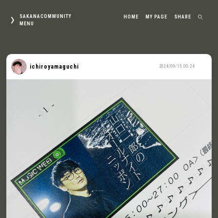
SAKANACOMMUNITY
HOME
MY PAGE
SHARE
MENU
ichiroyamaguchi
2024/09/15 00:24