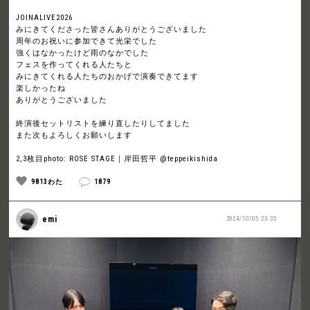
JOINALIVE2026
みにきてくださった皆さんありがとうございました
周年のお祝いに参加できて光栄でした
強くはなかったけど雨のなかでした
フェスを作ってくれる人たちと
みにきてくれる人たちのおかげで演奏できてます
楽しかったね
ありがとうございました
終演後セットリストを練り直したりしてました
また次もよろしくお願いします
2,3枚目photo: ROSE STAGE｜岸田哲平 @teppeikishida
9813わた
1879
emi
2024/10/05 23:35