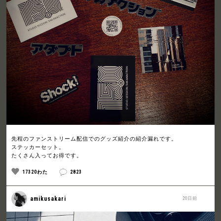
先程のファンストリーム配信でのグッズ紹介の紹介漏れです。
ステッカーセット。
たくさん入ってお得です。
17320わた
2823
amikusakari
20日前