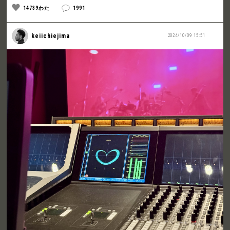
14739わた
1991
keiichiejima
2024/10/09 15:51