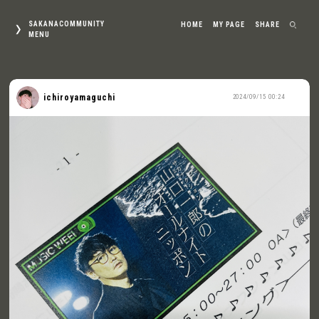
SAKANACOMMUNITY
HOME
MY PAGE
SHARE
MENU
ichiroyamaguchi
2024/09/15 00:24