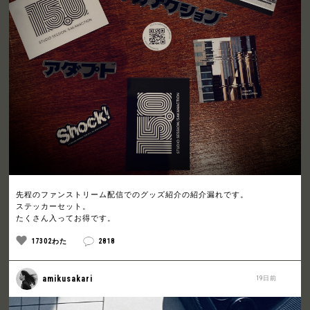
先程のファンストリーム配信でのグッズ紹介の紹介漏れです。
ステッカーセット。
たくさん入ってお得です。
17302わた
2818
amikusakari
19日前