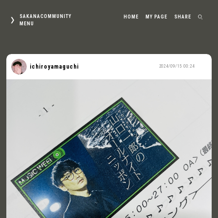
SAKANACOMMUNITY
HOME
MY PAGE
SHARE
MENU
ichiroyamaguchi
2024/09/15 00:24