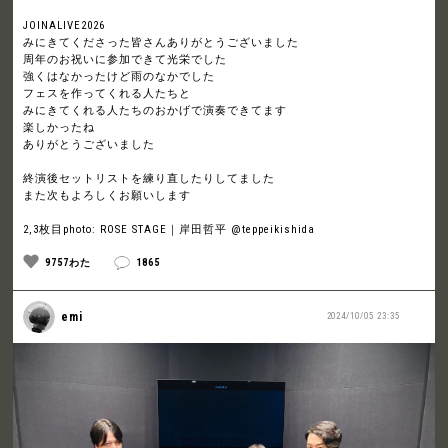
JOINALIVE2026
みにきてくださった皆さんありがとうございました
周年のお祝いに参加できて光栄でした
強くはなかったけど雨のなかでした
フェスを作ってくれる人たちと
みにきてくれる人たちのおかげで演奏できてます
楽しかったね
ありがとうございました
終演後セットリストを練り直したりしてました
また次もよろしくお願いします
2,3枚目photo: ROSE STAGE｜岸田哲平 @teppeikishida
9757わた
1865
emi
2024/10/05 23:35