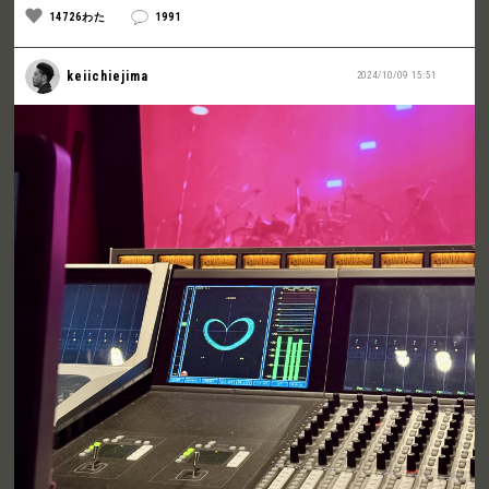
14726わた
1991
keiichiejima
2024/10/09 15:51