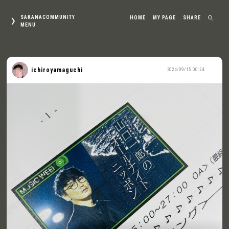
SAKANACOMMUNITY
HOME
MY PAGE
SHARE
MENU
ichiroyamaguchi
2024/09/15 00:24