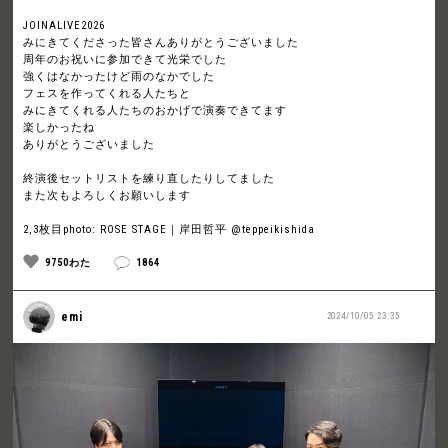
JOINALIVE2026
みにきてくださった皆さんありがとうございました
周年のお祝いに参加できて光栄でした
強くはなかったけど雨のなかでした
フェスを作ってくれる人たちと
みにきてくれる人たちのおかげで演奏できてます
楽しかったね
ありがとうございました
終演後セットリストを練り直したりしてました
また次もよろしくお願いします
2,3枚目photo: ROSE STAGE｜岸田哲平 @teppeikishida
9750わた
1864
emi
2024/10/05 23:35