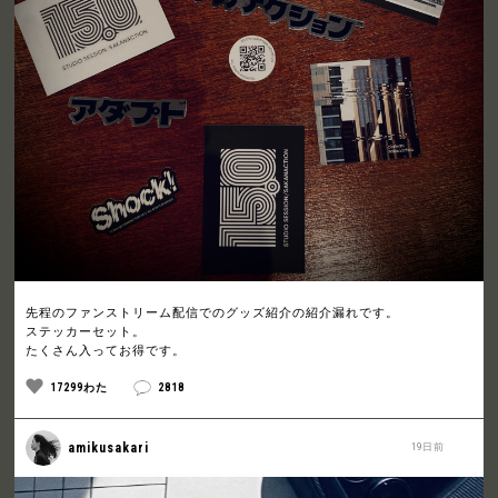
先程のファンストリーム配信でのグッズ紹介の紹介漏れです。
ステッカーセット。
たくさん入ってお得です。
17299わた
2818
amikusakari
19日前