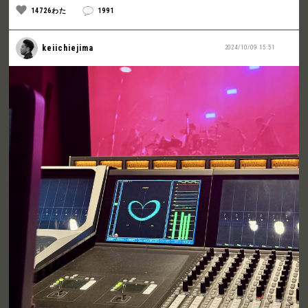
14726わた
1991
keiichiejima
2024/10/09 15:51