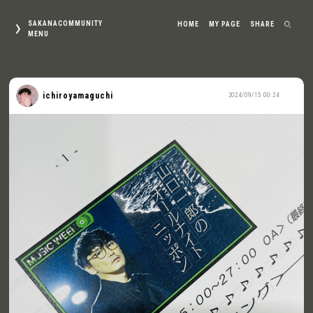
SAKANACOMMUNITY
HOME
MY PAGE
SHARE
MENU
ichiroyamaguchi
2024/09/15 00:24