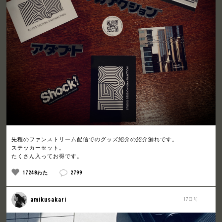
先程のファンストリーム配信でのグッズ紹介の紹介漏れです。
ステッカーセット。
たくさん入ってお得です。
17248わた
2799
amikusakari
17日前