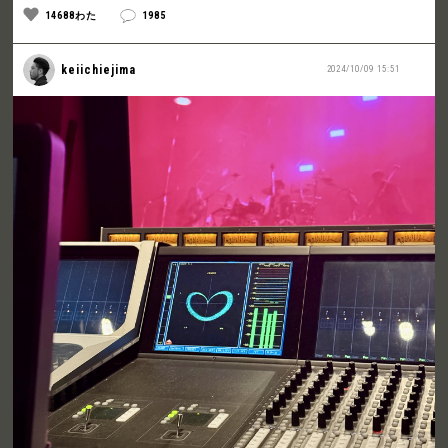
14688わた
1985
keiichiejima
2024/10/09 15:51