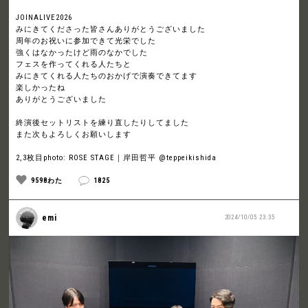
JOINALIVE2026
みにきてくださった皆さんありがとうございました
周年のお祝いに参加できて光栄でした
強くはなかったけど雨のなかでした
フェスを作ってくれる人たちと
みにきてくれる人たちのおかげで演奏できてます
楽しかったね
ありがとうございました
終演後セットリストを練り直したりしてました
また次もよろしくお願いします
2,3枚目photo: ROSE STAGE｜岸田哲平 @teppeikishida
9598わた
1825
emi
2024/10/05 23:35