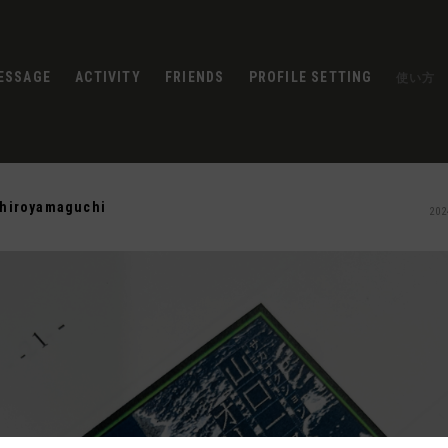
ESSAGE
ACTIVITY
FRIENDS
PROFILE SETTING
使い方
chiroyamaguchi
202