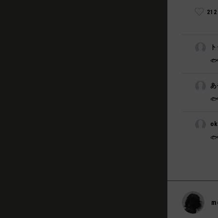
21
ト

あ

o

m