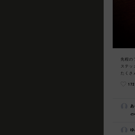
先程の
ステッ
たくさ
17
あ

ゆ