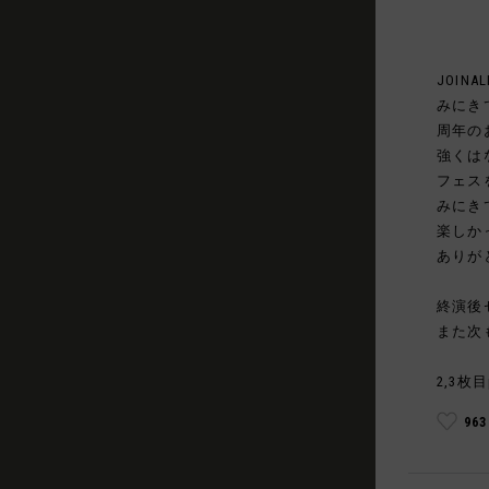
JOINAL
みにき
周年の
強くは
フェス
みにき
楽しか
ありが
終演後
また次
2,3枚目
96