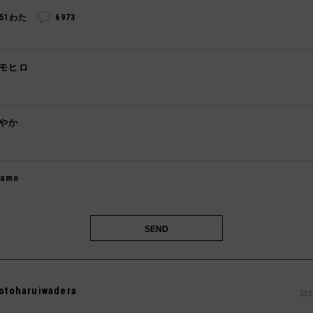
251わた
6973
モヒロ

やか

kamo

otoharuiwadera
202