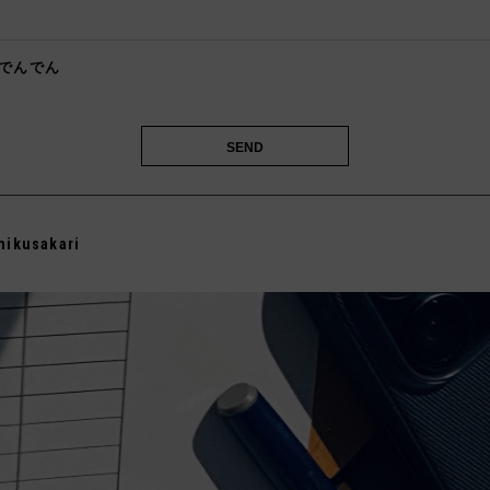

でんでん

mikusakari