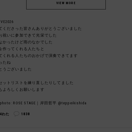
IVE2026
てくださった皆さんありがとうございました
お祝いに参加できて光栄でした
なかったけど雨のなかでした
を作ってくれる人たちと
てくれる人たちのおかげで演奏できてます
ったね
とうございました
セットリストを練り直したりしてました
もよろしくお願いします
photo: ROSE STAGE｜岸田哲平 @teppeikishida
34わた
1838