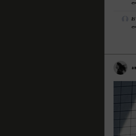

お

a