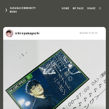
SAKANACOMMUNITY
HOME
MY PAGE
SHARE
MENU
ichiroyamaguchi
2024/09/15 00:24