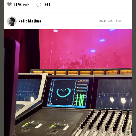
14701わた
1985
keiichiejima
2024/10/09 15:51