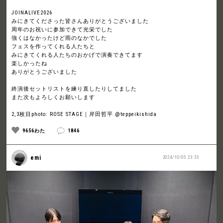
JOINALIVE2026
みにきてくださった皆さんありがとうございました
周年のお祝いに参加できて光栄でした
強くはなかったけど雨のなかでした
フェスを作ってくれる人たちと
みにきてくれる人たちのおかげで演奏できてます
楽しかったね
ありがとうございました
終演後セットリストを練り直したりしてました
また次もよろしくお願いします
2,3枚目photo: ROSE STAGE｜岸田哲平 @teppeikishida
9656わた
1846
emi
2024/10/05 23:35