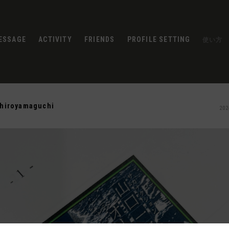
ESSAGE
ACTIVITY
FRIENDS
PROFILE SETTING
使い方
chiroyamaguchi
202