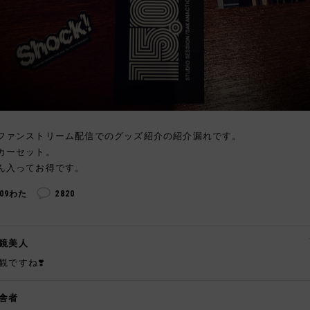
ファンストリーム配信でのグッズ紹介の紹介漏れです。
カーセット。
ん入ってお得です。
309わた
2820
鏡美人
観ですね❣️
舎者