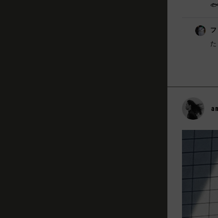
🐟
フ
た
a