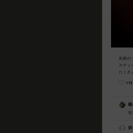
先程の
ステッ
たくさ
17
眼
壮
田