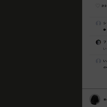
21
シ
🐡
フ
い
い

m