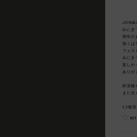
JOINAL
みにき
周年の
強くは
フェス
みにき
楽しか
ありが
終演後
また次
2,3枚目
97