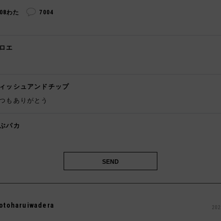
308わた
7004
ロエ
ィッシュアンドチップ
つもありがとう
ぶパカ

otoharuiwadera
202