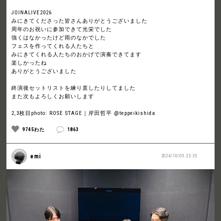
JOINALIVE2026
みにきてくださった皆さんありがとうございました
周年のお祝いに参加できて光栄でした
強くはなかったけど雨のなかでした
フェスを作ってくれる人たちと
みにきてくれる人たちのおかげで演奏できてます
楽しかったね
ありがとうございました
終演後セットリストを練り直したりしてました
また次もよろしくお願いします
2,3枚目photo: ROSE STAGE｜岸田哲平 @teppeikishida
9745わた
1863
emi
2024/10/05 23:35