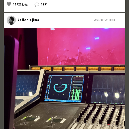
14725わた
1991
keiichiejima
2024/10/09 15:51