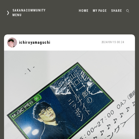
SAKANACOMMUNITY
HOME
MY PAGE
SHARE
MENU
ichiroyamaguchi
2024/09/15 00:24