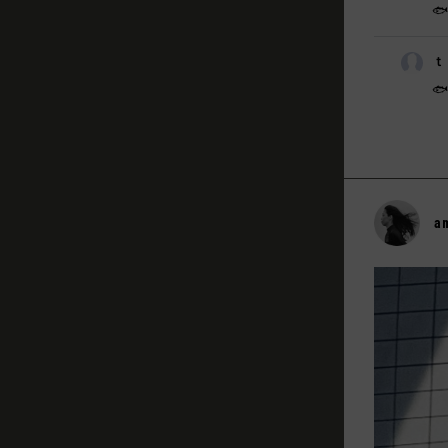

ｔ

a