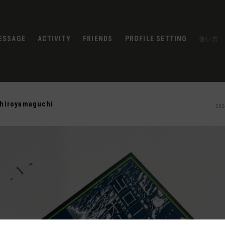
ESSAGE
ACTIVITY
FRIENDS
PROFILE SETTING
使い方
chiroyamaguchi
202