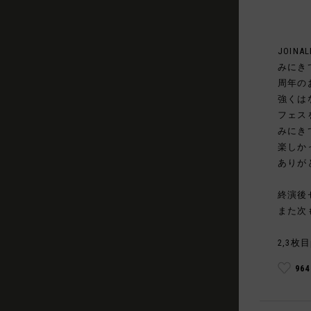
JOINAL
みにき
周年の
強くは
フェス
みにき
楽しか
ありが
終演後
また次
2,3枚目
96