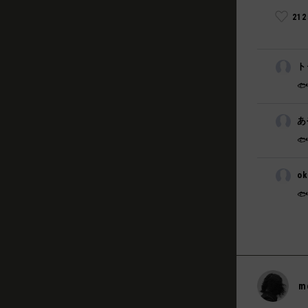
21
ト

あ

o

m