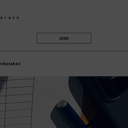

ａｒａｃｏ

mikusakari