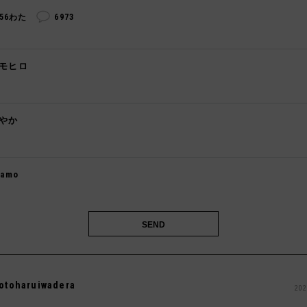
256わた
6973
モヒロ

やか

kamo

otoharuiwadera
202