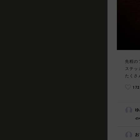
先程の
ステッ
たくさ
17
ゆ

お