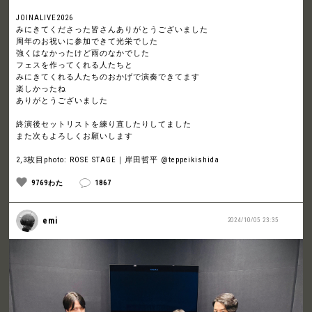
JOINALIVE2026
みにきてくださった皆さんありがとうございました
周年のお祝いに参加できて光栄でした
強くはなかったけど雨のなかでした
フェスを作ってくれる人たちと
みにきてくれる人たちのおかげで演奏できてます
楽しかったね
ありがとうございました
終演後セットリストを練り直したりしてました
また次もよろしくお願いします
2,3枚目photo: ROSE STAGE｜岸田哲平 @teppeikishida
9769わた
1867
emi
2024/10/05 23:35