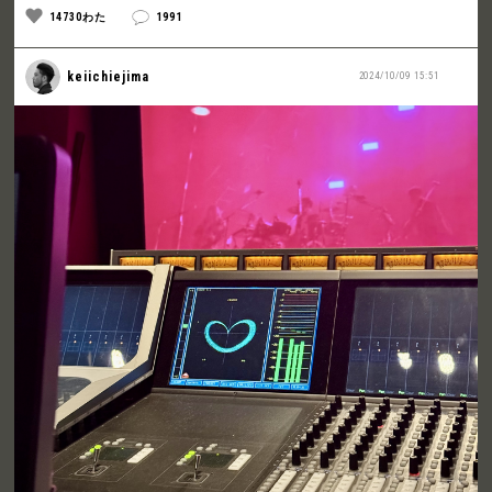
14730わた
1991
keiichiejima
2024/10/09 15:51