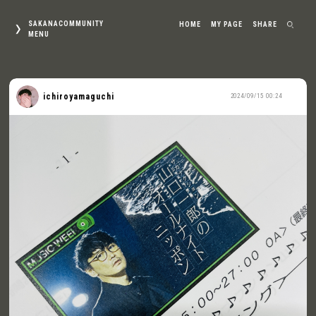
SAKANACOMMUNITY
HOME
MY PAGE
SHARE
MENU
ichiroyamaguchi
2024/09/15 00:24