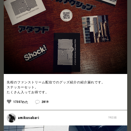
先程のファンストリーム配信でのグッズ紹介の紹介漏れです。
ステッカーセット。
たくさん入ってお得です。
17307わた
2819
amikusakari
19日前