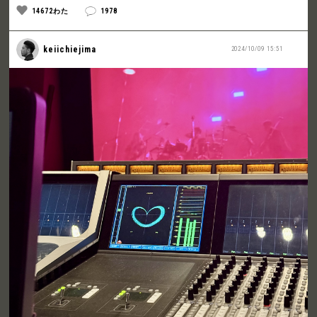
14672わた
1978
keiichiejima
2024/10/09 15:51