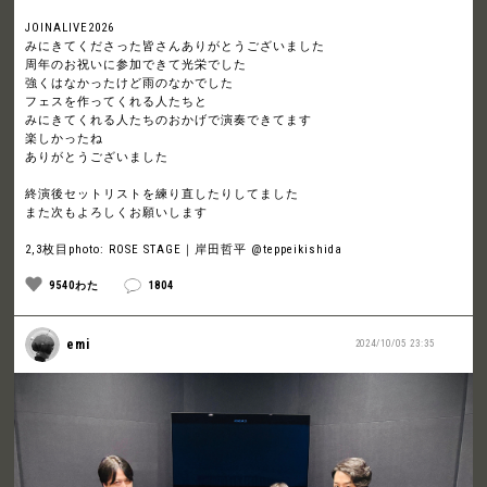
JOINALIVE2026
みにきてくださった皆さんありがとうございました
周年のお祝いに参加できて光栄でした
強くはなかったけど雨のなかでした
フェスを作ってくれる人たちと
みにきてくれる人たちのおかげで演奏できてます
楽しかったね
ありがとうございました
終演後セットリストを練り直したりしてました
また次もよろしくお願いします
2,3枚目photo: ROSE STAGE｜岸田哲平 @teppeikishida
9540わた
1804
emi
2024/10/05 23:35