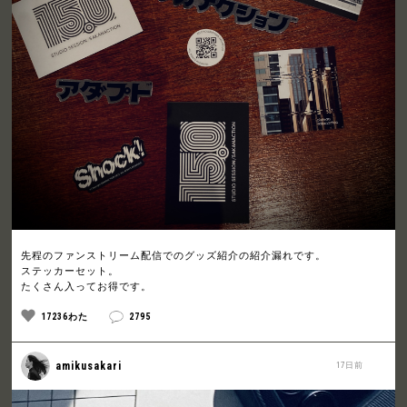
先程のファンストリーム配信でのグッズ紹介の紹介漏れです。
ステッカーセット。
たくさん入ってお得です。
17236わた
2795
amikusakari
17日前