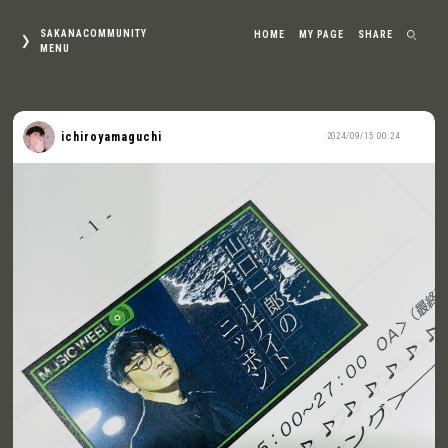
SAKANACOMMUNITY
HOME
MY PAGE
SHARE
MENU
ichiroyamaguchi
2024/09/15 00:24