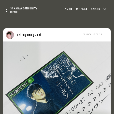
SAKANACOMMUNITY
HOME
MY PAGE
SHARE
MENU
ichiroyamaguchi
2024/09/15 00:24