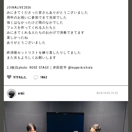
JOINALIVE2026
みにきてくださった皆さんありがとうございました
周年のお祝いに参加できて光栄でした
強くはなかったけど雨のなかでした
フェスを作ってくれる人たちと
みにきてくれる人たちのおかげで演奏できてます
楽しかったね
ありがとうございました
終演後セットリストを練り直したりしてました
また次もよろしくお願いします
2,3枚目photo: ROSE STAGE｜岸田哲平 @teppeikishida
9739わた
1862
emi
2024/10/05 23:35