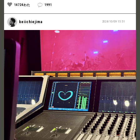
14724わた
1991
keiichiejima
2024/10/09 15:51