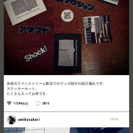
先程のファンストリーム配信でのグッズ紹介の紹介漏れです。
ステッカーセット。
たくさん入ってお得です。
17294わた
2815
amikusakari
19日前