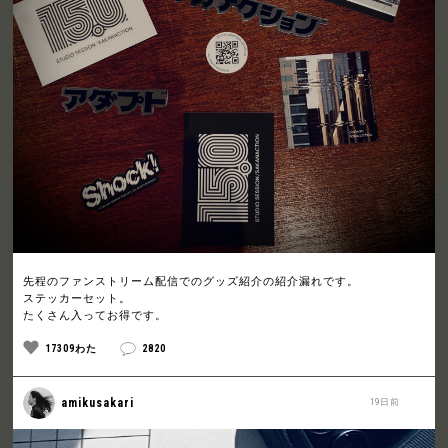
先程のファンストリーム配信でのグッズ紹介の紹介漏れです。
ステッカーセット。
たくさん入ってお得です。
17309わた
2820
amikusakari
19日前