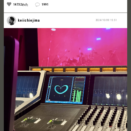
14732わた
1991
keiichiejima
2024/10/09 15:51