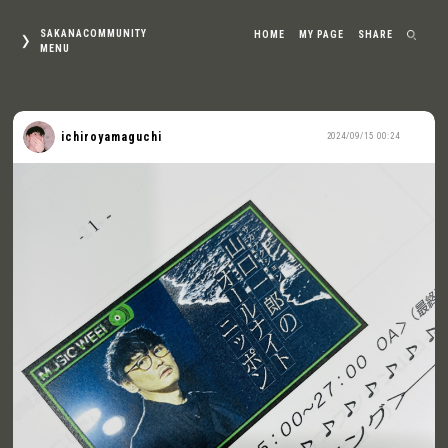
SAKANACOMMUNITY
HOME
MY PAGE
SHARE
MENU
ichiroyamaguchi
2024/09/15 00:24