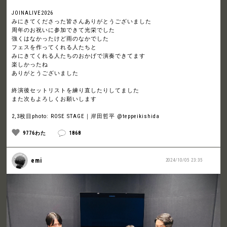
JOINALIVE2026
みにきてくださった皆さんありがとうございました
周年のお祝いに参加できて光栄でした
強くはなかったけど雨のなかでした
フェスを作ってくれる人たちと
みにきてくれる人たちのおかげで演奏できてます
楽しかったね
ありがとうございました
終演後セットリストを練り直したりしてました
また次もよろしくお願いします
2,3枚目photo: ROSE STAGE｜岸田哲平 @teppeikishida
9776わた
1868
emi
2024/10/05 23:35