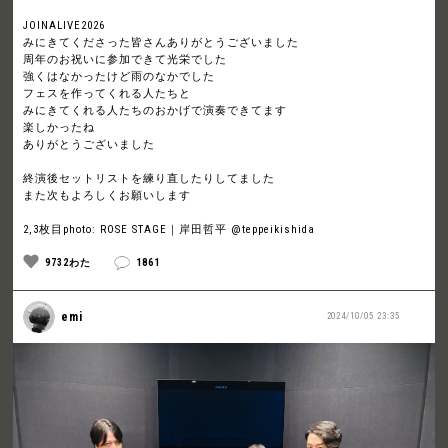
JOINALIVE2026
みにきてくださった皆さんありがとうございました
周年のお祝いに参加できて光栄でした
強くはなかったけど雨のなかでした
フェスを作ってくれる人たちと
みにきてくれる人たちのおかげで演奏できてます
楽しかったね
ありがとうございました
終演後セットリストを練り直したりしてました
また次もよろしくお願いします
2,3枚目photo: ROSE STAGE｜岸田哲平 @teppeikishida
9732わた
1861
emi
2024/10/05 23:35