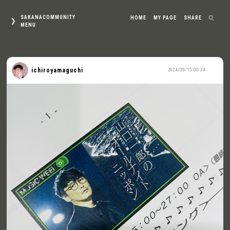
SAKANACOMMUNITY
HOME
MY PAGE
SHARE
MENU
ichiroyamaguchi
2024/09/15 00:24