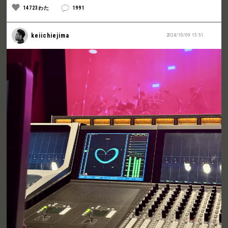
14723わた
1991
keiichiejima
2024/10/09 15:51