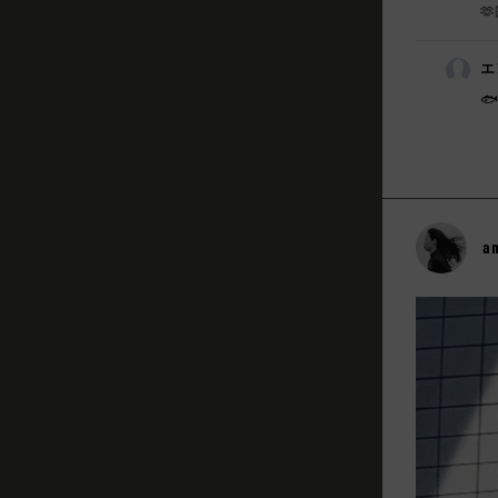
🫶
エ
🐟
a