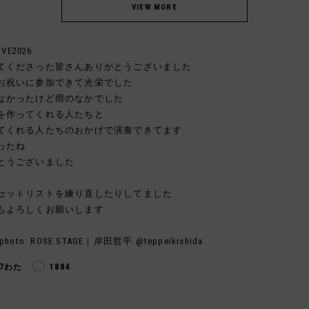
IVE2026
てくださった皆さんありがとうございました
お祝いに参加できて光栄でした
なかったけど雨のなかでした
を作ってくれる人たちと
てくれる人たちのおかげで演奏できてます
ったね
とうございました
セットリストを練り直したりしてました
もよろしくお願いします
photo: ROSE STAGE｜岸田哲平 @teppeikishida
37わた
1884