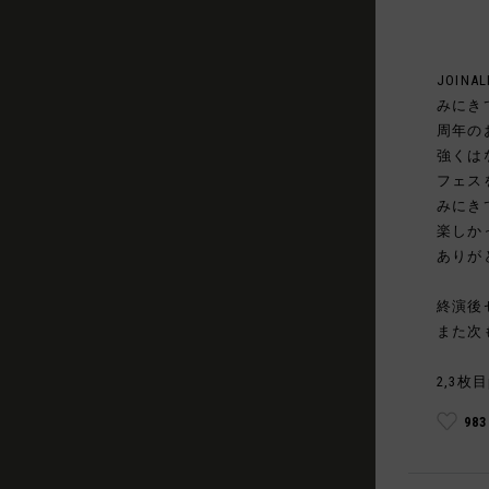
JOINAL
みにき
周年の
強くは
フェス
みにき
楽しか
ありが
終演後
また次
2,3枚目
98