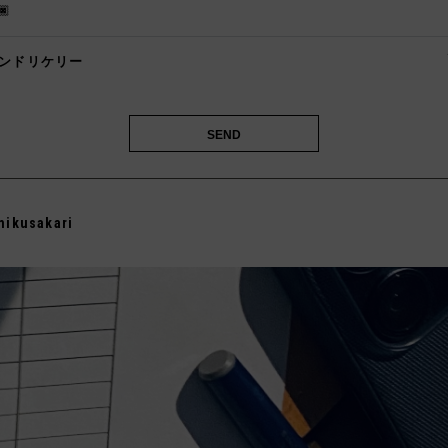
🏿
ンドリケリー
️
mikusakari