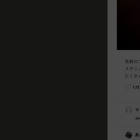
先程の
ステッ
たくさ
17
マ

あ