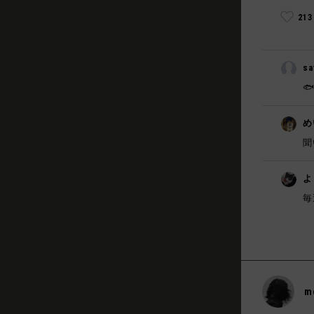
21
sa

め
聞
よ
毎
m