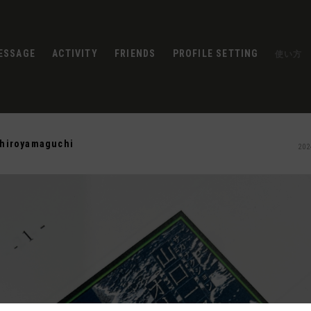
ESSAGE
ACTIVITY
FRIENDS
PROFILE SETTING
使い方
chiroyamaguchi
202