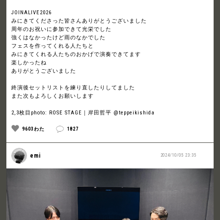
JOINALIVE2026
みにきてくださった皆さんありがとうございました
周年のお祝いに参加できて光栄でした
強くはなかったけど雨のなかでした
フェスを作ってくれる人たちと
みにきてくれる人たちのおかげで演奏できてます
楽しかったね
ありがとうございました
終演後セットリストを練り直したりしてました
また次もよろしくお願いします
2,3枚目photo: ROSE STAGE｜岸田哲平 @teppeikishida
9603わた
1827
emi
2024/10/05 23:35