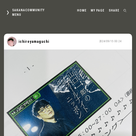
SAKANACOMMUNITY
HOME
MY PAGE
SHARE
MENU
ichiroyamaguchi
2024/09/15 00:24