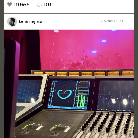
14689わた
1985
keiichiejima
2024/10/09 15:51