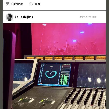
14691わた
1985
keiichiejima
2024/10/09 15:51