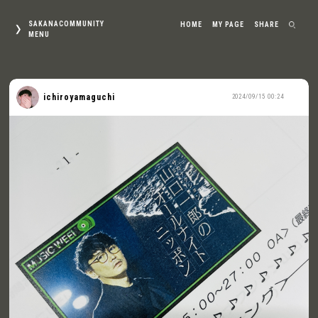
SAKANACOMMUNITY
HOME
MY PAGE
SHARE
MENU
ichiroyamaguchi
2024/09/15 00:24