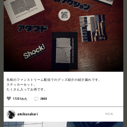
先程のファンストリーム配信でのグッズ紹介の紹介漏れです。
ステッカーセット。
たくさん入ってお得です。
17251わた
2800
amikusakari
18日前