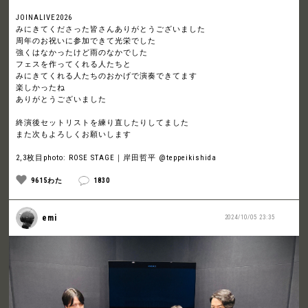
JOINALIVE2026
みにきてくださった皆さんありがとうございました
周年のお祝いに参加できて光栄でした
強くはなかったけど雨のなかでした
フェスを作ってくれる人たちと
みにきてくれる人たちのおかげで演奏できてます
楽しかったね
ありがとうございました
終演後セットリストを練り直したりしてました
また次もよろしくお願いします
2,3枚目photo: ROSE STAGE｜岸田哲平 @teppeikishida
9615わた
1830
emi
2024/10/05 23:35