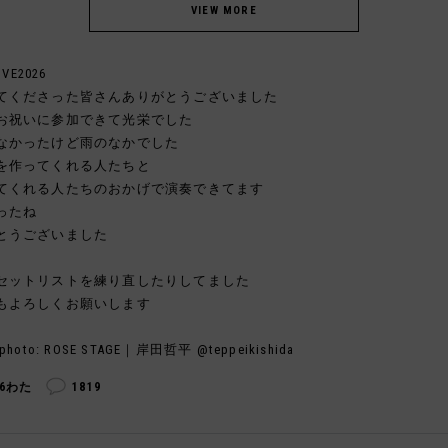
IVE2026
てくださった皆さんありがとうございました
お祝いに参加できて光栄でした
なかったけど雨のなかでした
を作ってくれる人たちと
てくれる人たちのおかげで演奏できてます
ったね
とうございました
セットリストを練り直したりしてました
もよろしくお願いします
photo: ROSE STAGE｜岸田哲平 @teppeikishida
76わた
1819