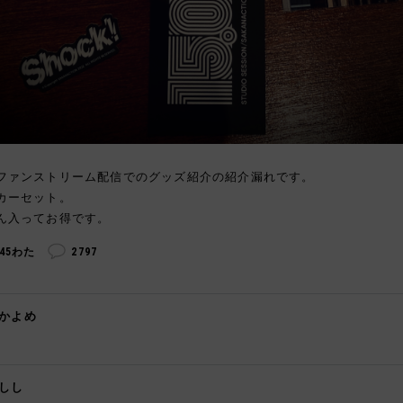
ファンストリーム配信でのグッズ紹介の紹介漏れです。
カーセット。
ん入ってお得です。
245わた
2797
かよめ
️
しし