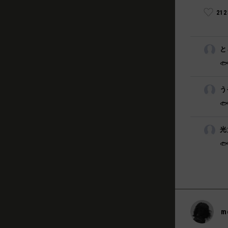
21
と

う

光

m