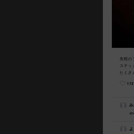
先程の
ステッ
たくさ
17
み
🐟
よ