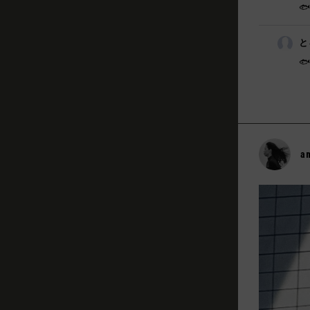

と

a