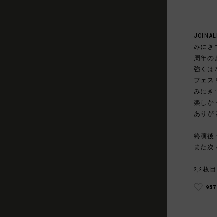
JOINAL
みにき
周年の
強くは
フェス
みにき
楽しか
ありが
終演後
また次
2,3枚目
95