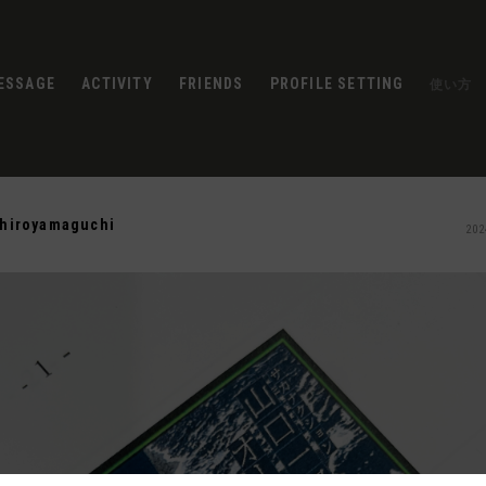
ESSAGE
ACTIVITY
FRIENDS
PROFILE SETTING
使い方
chiroyamaguchi
202