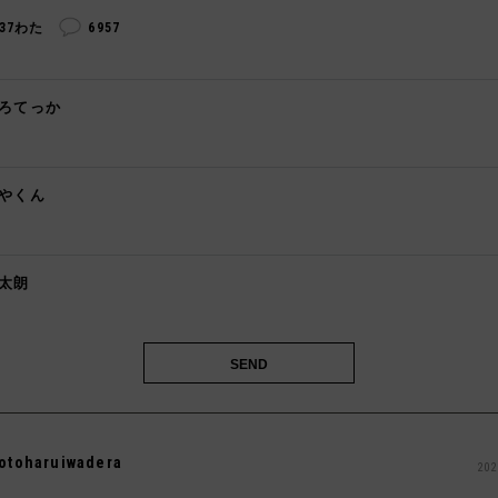
237わた
6957
ろてっか

やくん

太朗

otoharuiwadera
202