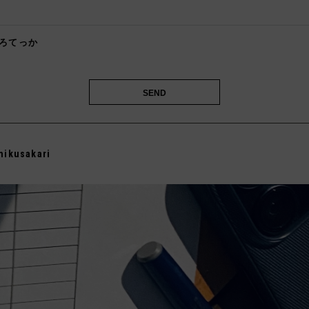

ろてっか

mikusakari