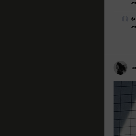

ね
🐟
a