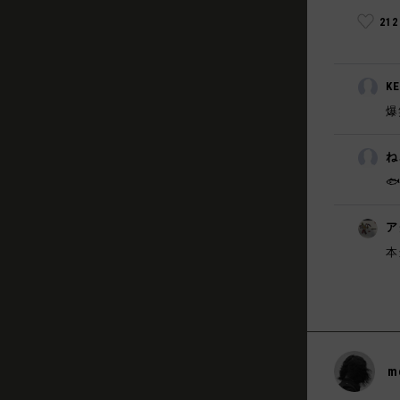
21
K
爆
ね
🐟
ア
本
m