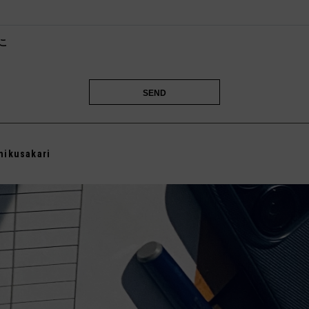

こ
️
mikusakari