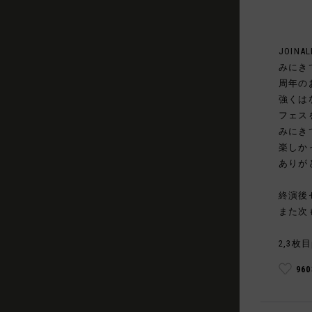
JOINAL
みにき
周年の
強くは
フェス
みにき
楽しか
ありが
終演後
また次
2,3枚目
96