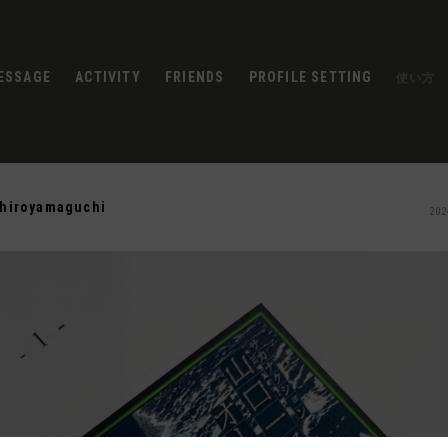
ESSAGE
ACTIVITY
FRIENDS
PROFILE SETTING
使い方
chiroyamaguchi
202