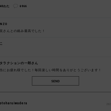
240わた
6966
ENZO
笑さんとの絡み最高でした！
こ
️
タラクションの一郎さん
当にお疲れ様でした！毎回楽しい時間をありがとうございます！
otoharuiwadera
202