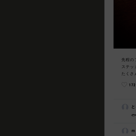
先程の
ステッ
たくさ
17
と

ｍ