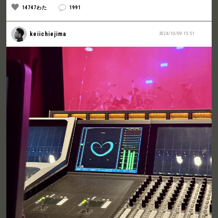
14747わた
1991
keiichiejima
2024/10/09 15:51