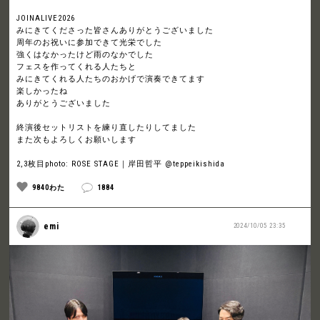
JOINALIVE2026
みにきてくださった皆さんありがとうございました
周年のお祝いに参加できて光栄でした
強くはなかったけど雨のなかでした
フェスを作ってくれる人たちと
みにきてくれる人たちのおかげで演奏できてます
楽しかったね
ありがとうございました
終演後セットリストを練り直したりしてました
また次もよろしくお願いします
2,3枚目photo: ROSE STAGE｜岸田哲平 @teppeikishida
9840わた
1884
emi
2024/10/05 23:35