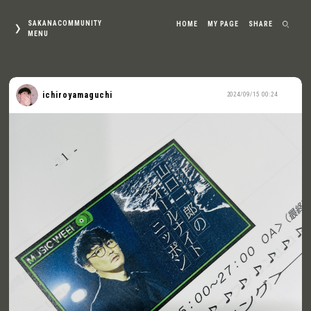
SAKANACOMMUNITY
HOME
MY PAGE
SHARE
MENU
ichiroyamaguchi
2024/09/15 00:24