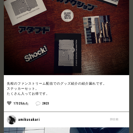
先程のファンストリーム配信でのグッズ紹介の紹介漏れです。
ステッカーセット。
たくさん入ってお得です。
17325わた
2823
amikusakari
20日前