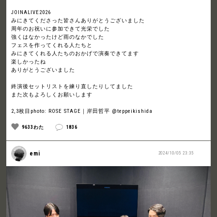
JOINALIVE2026
みにきてくださった皆さんありがとうございました
周年のお祝いに参加できて光栄でした
強くはなかったけど雨のなかでした
フェスを作ってくれる人たちと
みにきてくれる人たちのおかげで演奏できてます
楽しかったね
ありがとうございました
終演後セットリストを練り直したりしてました
また次もよろしくお願いします
2,3枚目photo: ROSE STAGE｜岸田哲平 @teppeikishida
9633わた
1836
emi
2024/10/05 23:35