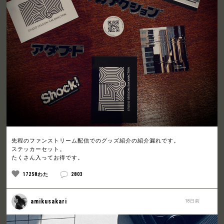
先程のファンストリーム配信でのグッズ紹介の紹介漏れです。
ステッカーセット。
たくさん入ってお得です。
17258わた
2803
amikusakari
18日前