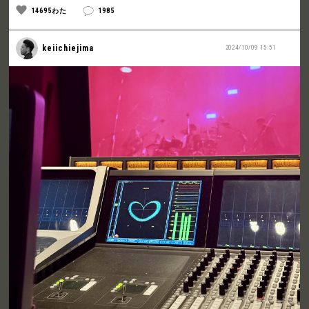
14695わた
1985
keiichiejima
2024/10/09 15:51