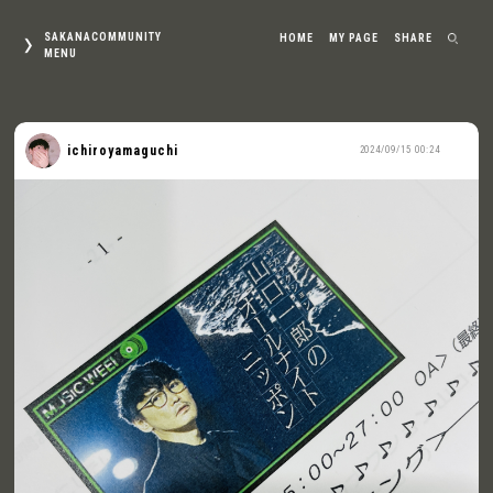
SAKANACOMMUNITY
HOME
MY PAGE
SHARE
MENU
ichiroyamaguchi
2024/09/15 00:24