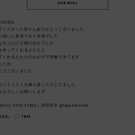
IVE2026
てくださった皆さんありがとうございました
お祝いに参加できて光栄でした
なかったけど雨のなかでした
を作ってくれる人たちと
てくれる人たちのおかげで演奏できてます
ったね
とうございました
セットリストを練り直したりしてました
もよろしくお願いします
photo: ROSE STAGE｜岸田哲平 @teppeikishida
41わた
1862