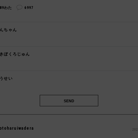
289わた
6997
んちゃん
️
きぼくろじゅん

うせい

otoharuiwadera
202