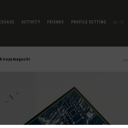
ESSAGE
ACTIVITY
FRIENDS
PROFILE SETTING
使い方
chiroyamaguchi
202