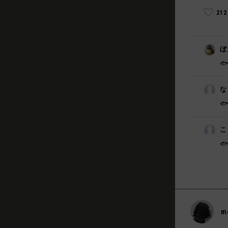
21
ぼ
🐟
な

こ

m