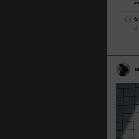
🐟
な
ピ
a