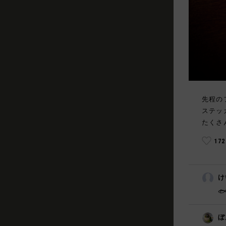
先程の
ステッ
たくさ
17
け

ぼ