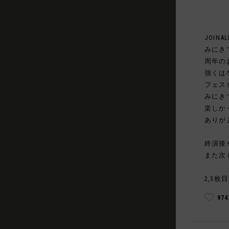
JOINAL
みにき
周年の
強くは
フェス
みにき
楽しか
ありが
終演後
また次
2,3枚目
97