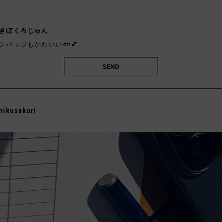
️
きぼくろじゅん
ンバッジもかわいい🐟︎‪💕
mikusakari