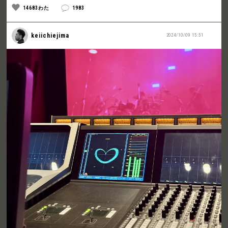
14683わた
1983
keiichiejima
2024/10/09 15:51