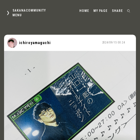
SAKANACOMMUNITY
HOME
MY PAGE
SHARE
MENU
ichiroyamaguchi
2024/09/15 00:24