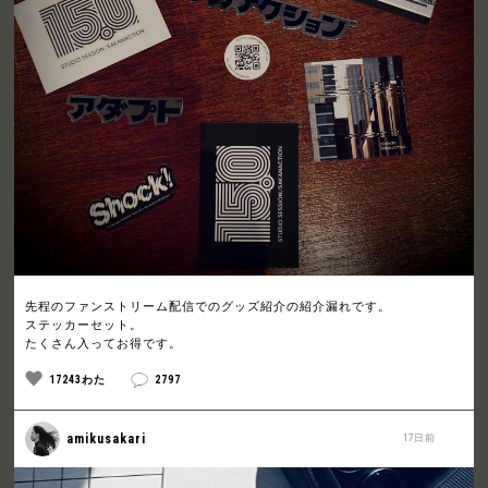
先程のファンストリーム配信でのグッズ紹介の紹介漏れです。
ステッカーセット。
たくさん入ってお得です。
17243わた
2797
amikusakari
17日前