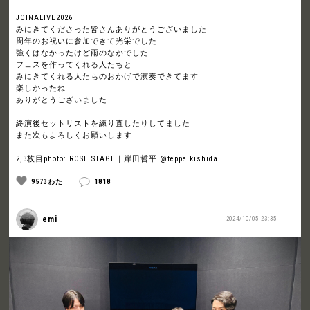
JOINALIVE2026
みにきてくださった皆さんありがとうございました
周年のお祝いに参加できて光栄でした
強くはなかったけど雨のなかでした
フェスを作ってくれる人たちと
みにきてくれる人たちのおかげで演奏できてます
楽しかったね
ありがとうございました
終演後セットリストを練り直したりしてました
また次もよろしくお願いします
2,3枚目photo: ROSE STAGE｜岸田哲平 @teppeikishida
9573わた
1818
emi
2024/10/05 23:35