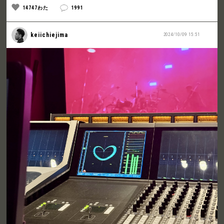
14747わた
1991
keiichiejima
2024/10/09 15:51