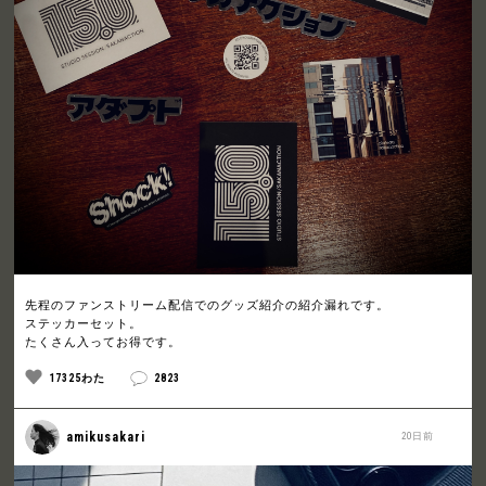
先程のファンストリーム配信でのグッズ紹介の紹介漏れです。
ステッカーセット。
たくさん入ってお得です。
17325わた
2823
amikusakari
20日前