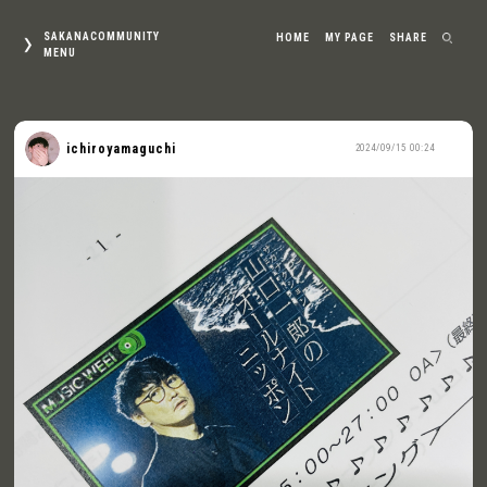
SAKANACOMMUNITY
HOME
MY PAGE
SHARE
MENU
ichiroyamaguchi
2024/09/15 00:24