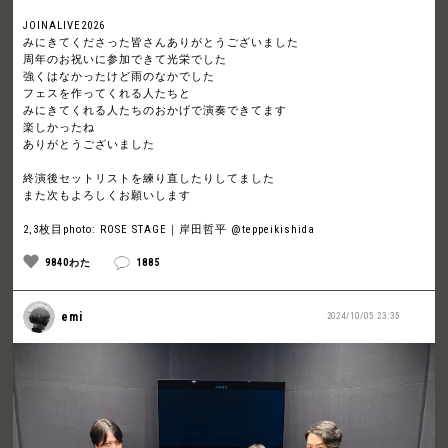
JOINALIVE2026
みにきてくださった皆さんありがとうございました
周年のお祝いに参加できて光栄でした
強くはなかったけど雨のなかでした
フェスを作ってくれる人たちと
みにきてくれる人たちのおかげで演奏できてます
楽しかったね
ありがとうございました
終演後セットリストを練り直したりしてました
また次もよろしくお願いします
2,3枚目photo: ROSE STAGE｜岸田哲平 @teppeikishida
9840わた
1885
emi
2024/10/05 23:35