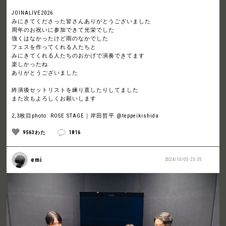
JOINALIVE2026
みにきてくださった皆さんありがとうございました
周年のお祝いに参加できて光栄でした
強くはなかったけど雨のなかでした
フェスを作ってくれる人たちと
みにきてくれる人たちのおかげで演奏できてます
楽しかったね
ありがとうございました
終演後セットリストを練り直したりしてました
また次もよろしくお願いします
2,3枚目photo: ROSE STAGE｜岸田哲平 @teppeikishida
9563わた
1816
emi
2024/10/05 23:35