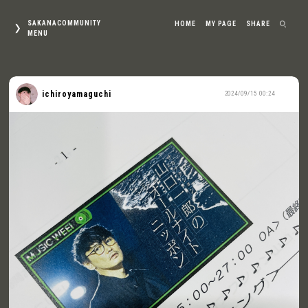
SAKANACOMMUNITY
HOME
MY PAGE
SHARE
MENU
ichiroyamaguchi
2024/09/15 00:24