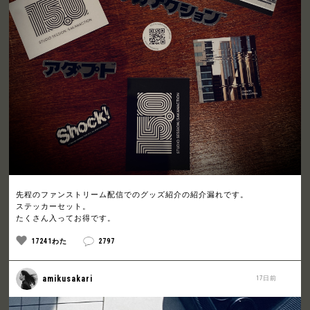
先程のファンストリーム配信でのグッズ紹介の紹介漏れです。
ステッカーセット。
たくさん入ってお得です。
17241わた
2797
amikusakari
17日前