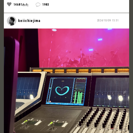
14681わた
1983
keiichiejima
2024/10/09 15:51