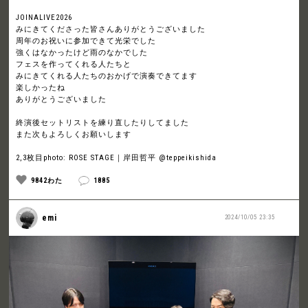
JOINALIVE2026
みにきてくださった皆さんありがとうございました
周年のお祝いに参加できて光栄でした
強くはなかったけど雨のなかでした
フェスを作ってくれる人たちと
みにきてくれる人たちのおかげで演奏できてます
楽しかったね
ありがとうございました
終演後セットリストを練り直したりしてました
また次もよろしくお願いします
2,3枚目photo: ROSE STAGE｜岸田哲平 @teppeikishida
9842わた
1885
emi
2024/10/05 23:35