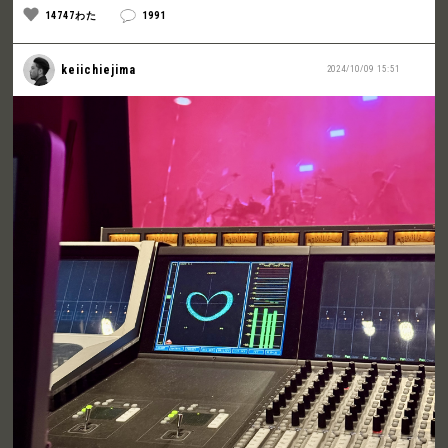
14747わた
1991
keiichiejima
2024/10/09 15:51