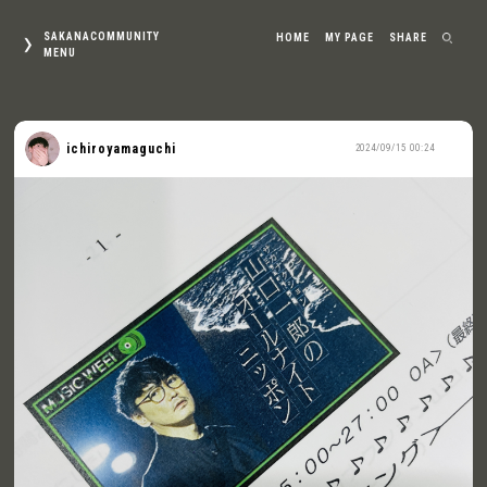
SAKANACOMMUNITY
HOME
MY PAGE
SHARE
MENU
ichiroyamaguchi
2024/09/15 00:24