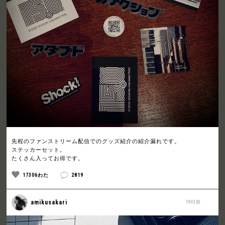
先程のファンストリーム配信でのグッズ紹介の紹介漏れです。
ステッカーセット。
たくさん入ってお得です。
17306わた
2819
amikusakari
19日前