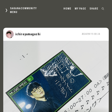
SAKANACOMMUNITY
HOME
MY PAGE
SHARE
MENU
ichiroyamaguchi
2024/09/15 00:24