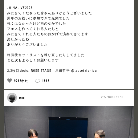
JOINALIVE2026
みにきてくださった皆さんありがとうございました
周年のお祝いに参加できて光栄でした
強くはなかったけど雨のなかでした
フェスを作ってくれる人たちと
みにきてくれる人たちのおかげで演奏できてます
楽しかったね
ありがとうございました
終演後セットリストを練り直したりしてました
また次もよろしくお願いします
2,3枚目photo: ROSE STAGE｜岸田哲平 @teppeikishida
9767わた
1867
emi
2024/10/05 23:35