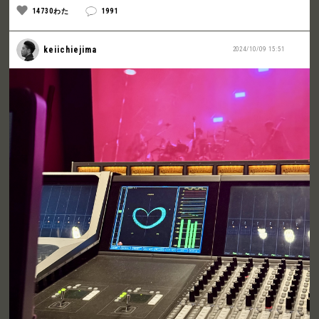
14730わた
1991
keiichiejima
2024/10/09 15:51