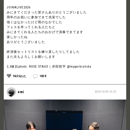
JOINALIVE2026
みにきてくださった皆さんありがとうございました
周年のお祝いに参加できて光栄でした
強くはなかったけど雨のなかでした
フェスを作ってくれる人たちと
みにきてくれる人たちのおかげで演奏できてます
楽しかったね
ありがとうございました
終演後セットリストを練り直したりしてました
また次もよろしくお願いします
2,3枚目photo: ROSE STAGE｜岸田哲平 @teppeikishida
9635わた
1839
emi
2024/10/05 23:35