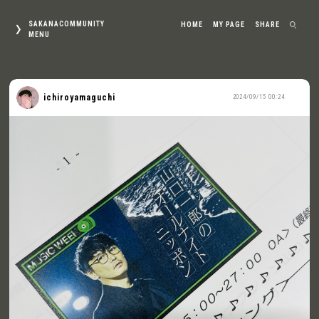
SAKANACOMMUNITY
HOME
MY PAGE
SHARE
MENU
ichiroyamaguchi
2024/09/15 00:24