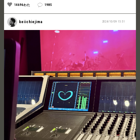
14696わた
1985
keiichiejima
2024/10/09 15:51