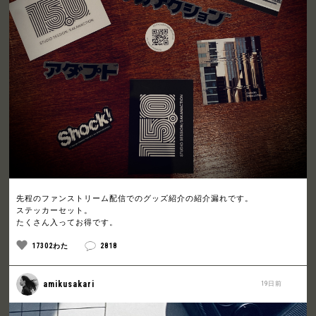
先程のファンストリーム配信でのグッズ紹介の紹介漏れです。
ステッカーセット。
たくさん入ってお得です。
17302わた
2818
amikusakari
19日前