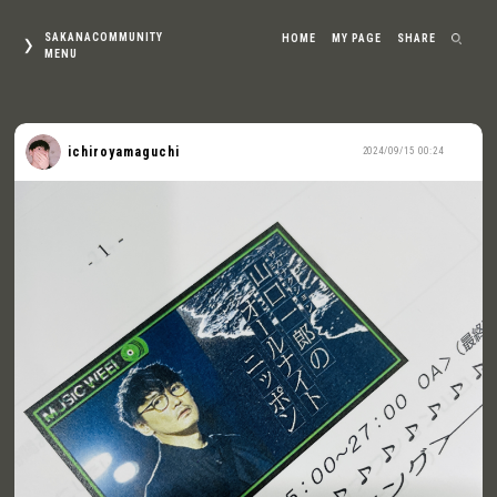
SAKANACOMMUNITY
HOME
MY PAGE
SHARE
MENU
ichiroyamaguchi
2024/09/15 00:24