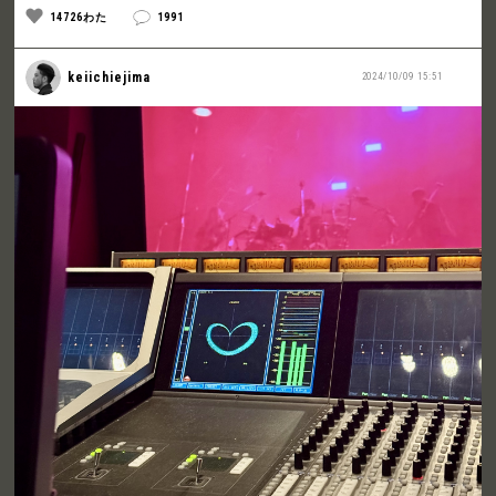
14726わた
1991
keiichiejima
2024/10/09 15:51