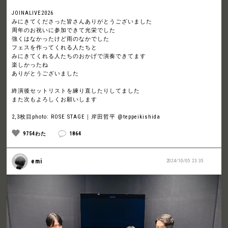
JOINALIVE2026
みにきてくださった皆さんありがとうございました
周年のお祝いに参加できて光栄でした
強くはなかったけど雨のなかでした
フェスを作ってくれる人たちと
みにきてくれる人たちのおかげで演奏できてます
楽しかったね
ありがとうございました
終演後セットリストを練り直したりしてました
また次もよろしくお願いします
2,3枚目photo: ROSE STAGE｜岸田哲平 @teppeikishida
9754わた
1864
emi
2024/10/05 23:35