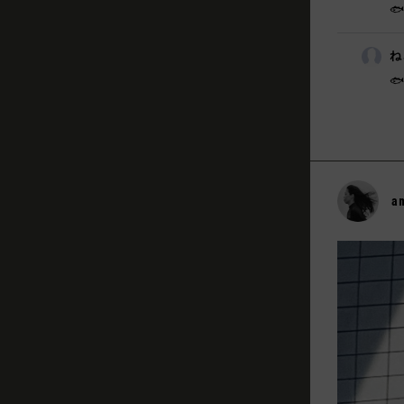

ね
🐟
a