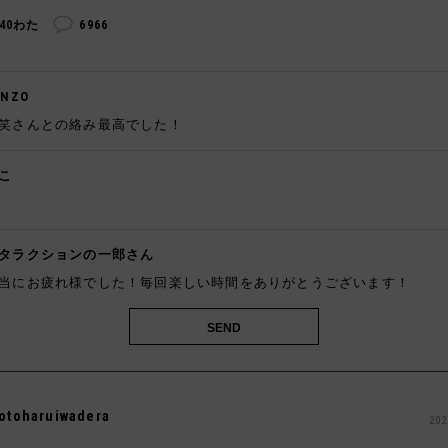
240わた
6966
ENZO
笑さんとの絡み最高でした！
こ
️
タラクションの一郎さん
当にお疲れ様でした！毎回楽しい時間をありがとうございます！
otoharuiwadera
202