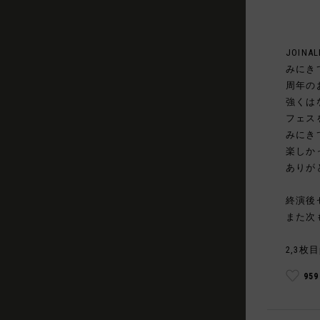
JOINAL
みにき
周年の
強くは
フェス
みにき
楽しか
ありが
終演後
また次
2,3枚目
95