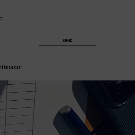

こ
️
mikusakari