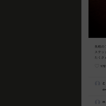
先程の
ステッ
たくさ
17
と

ｍ