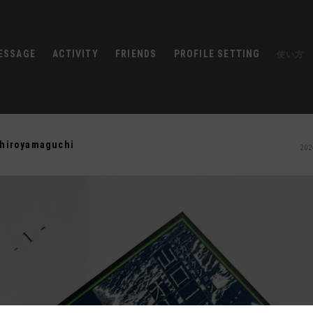
ESSAGE
ACTIVITY
FRIENDS
PROFILE SETTING
使い方
chiroyamaguchi
202