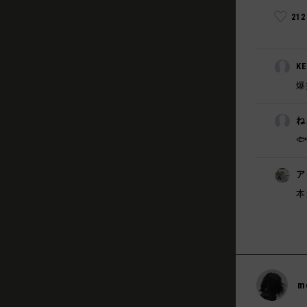
21
K
爆
ね
🐟
ア
本
m