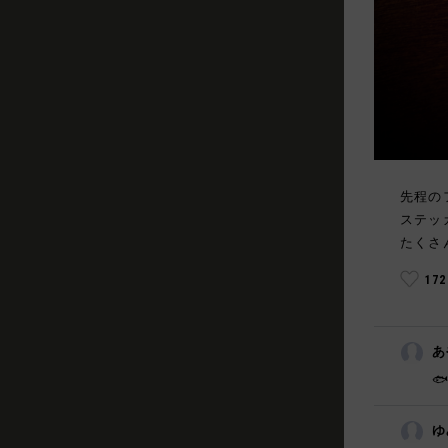
先程の
ステッ
たくさ
17
あ

ゆ