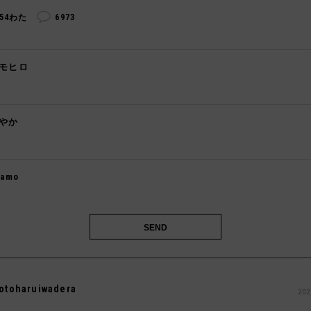
254わた
6973
モヒロ

やか

kamo

otoharuiwadera
202