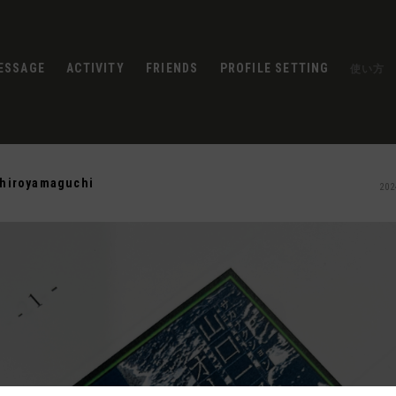
ESSAGE
ACTIVITY
FRIENDS
PROFILE SETTING
使い方
chiroyamaguchi
202