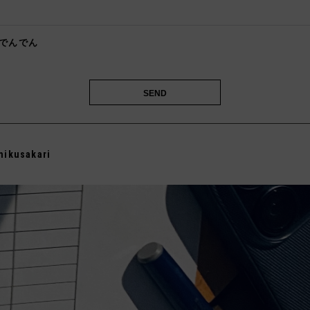

でんでん

mikusakari