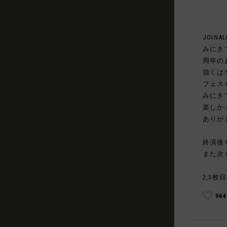
JOINAL
みにき
周年の
強くは
フェス
みにき
楽しか
ありが
終演後
また次
2,3枚目
96