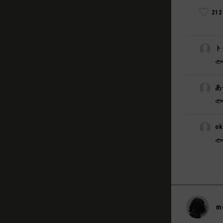
21
ト

あ

o

m