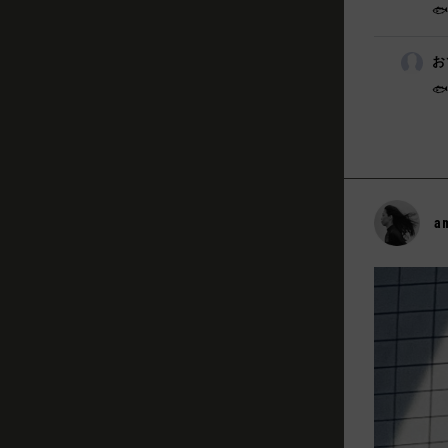

お

a