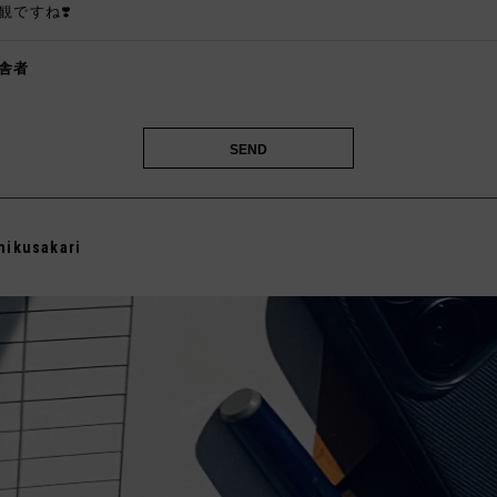
観ですね❣️
舎者
️
mikusakari