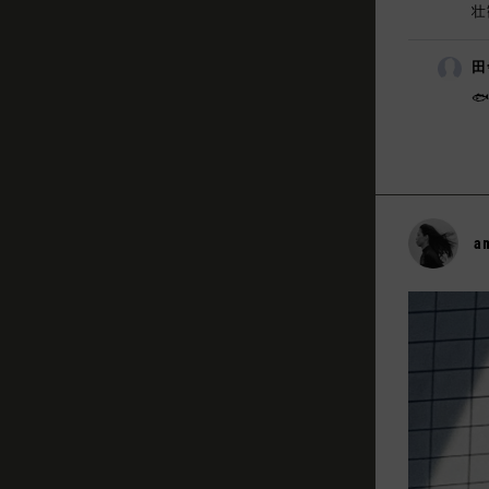
壮
田
🐟
a