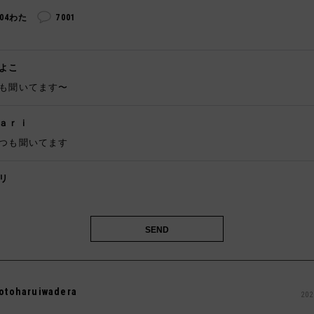
304わた
7001
よこ
も聞いてます〜
ａｒｉ
つも聞いてます
リ

otoharuiwadera
202