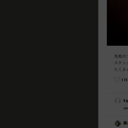
先程の
ステッ
たくさ
17
k

眼