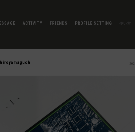
ESSAGE
ACTIVITY
FRIENDS
PROFILE SETTING
使い方
chiroyamaguchi
202