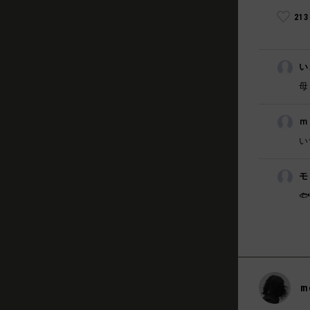
21
い
母
ｍ
い
モ

m