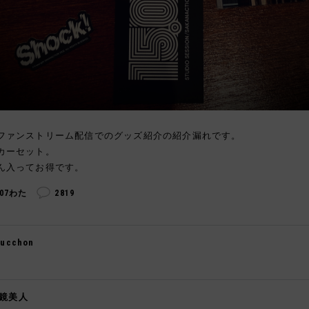
ファンストリーム配信でのグッズ紹介の紹介漏れです。
カーセット。
ん入ってお得です。
307わた
2819
gucchon

鏡美人