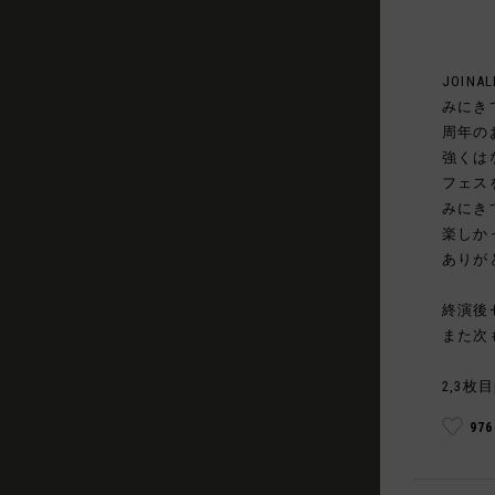
JOINAL
みにき
周年の
強くは
フェス
みにき
楽しか
ありが
終演後
また次
2,3枚目
97