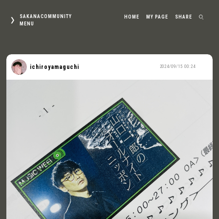
SAKANACOMMUNITY
HOME
MY PAGE
SHARE
MENU
ichiroyamaguchi
2024/09/15 00:24