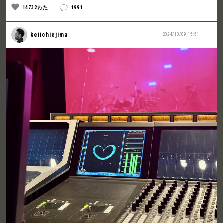
14732わた
1991
keiichiejima
2024/10/09 15:51