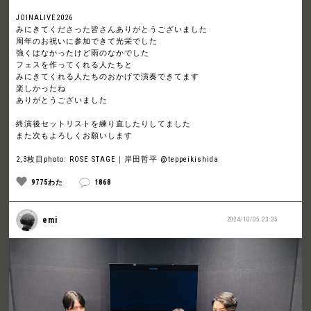
JOINALIVE2026
みにきてくださった皆さんありがとうございました
周年のお祝いに参加できて光栄でした
強くはなかったけど雨のなかでした
フェスを作ってくれる人たちと
みにきてくれる人たちのおかげで演奏できてます
楽しかったね
ありがとうございました
終演後セットリストを練り直したりしてました
また次もよろしくお願いします
2,3枚目photo: ROSE STAGE｜岸田哲平 @teppeikishida
9775わた
1868
emi
2024/10/05 23:35