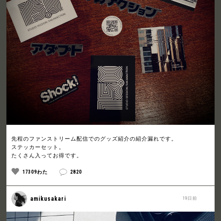
先程のファンストリーム配信でのグッズ紹介の紹介漏れです。
ステッカーセット。
たくさん入ってお得です。
17309わた
2820
amikusakari
19日前