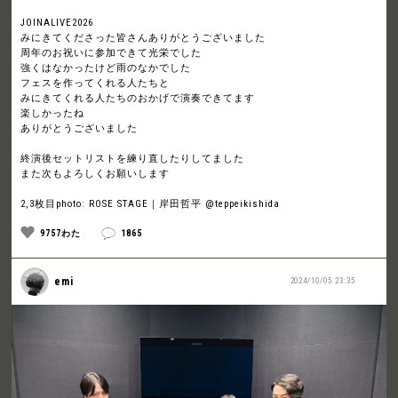
JOINALIVE2026
みにきてくださった皆さんありがとうございました
周年のお祝いに参加できて光栄でした
強くはなかったけど雨のなかでした
フェスを作ってくれる人たちと
みにきてくれる人たちのおかげで演奏できてます
楽しかったね
ありがとうございました
終演後セットリストを練り直したりしてました
また次もよろしくお願いします
2,3枚目photo: ROSE STAGE｜岸田哲平 @teppeikishida
9757わた
1865
emi
2024/10/05 23:35