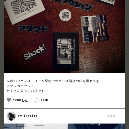
先程のファンストリーム配信でのグッズ紹介の紹介漏れです。
ステッカーセット。
たくさん入ってお得です。
17302わた
2818
amikusakari
19日前