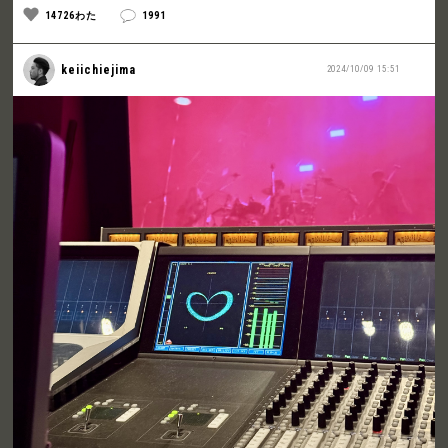
14726わた
1991
keiichiejima
2024/10/09 15:51