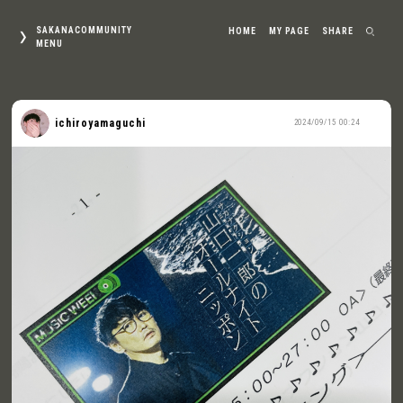
SAKANACOMMUNITY
HOME
MY PAGE
SHARE
MENU
ichiroyamaguchi
2024/09/15 00:24