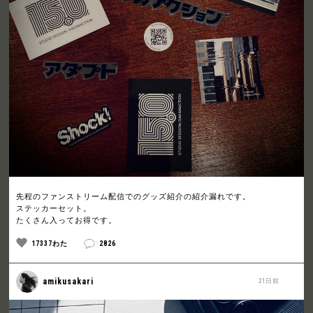
先程のファンストリーム配信でのグッズ紹介の紹介漏れです。
ステッカーセット。
たくさん入ってお得です。
17337わた
2826
amikusakari
21日前