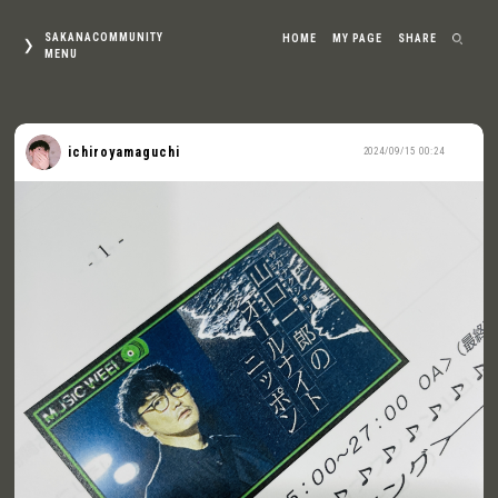
SAKANACOMMUNITY
HOME
MY PAGE
SHARE
MENU
ichiroyamaguchi
2024/09/15 00:24