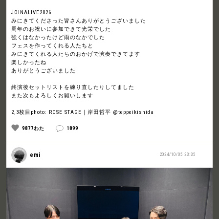
JOINALIVE2026
みにきてくださった皆さんありがとうございました
周年のお祝いに参加できて光栄でした
強くはなかったけど雨のなかでした
フェスを作ってくれる人たちと
みにきてくれる人たちのおかげで演奏できてます
楽しかったね
ありがとうございました
終演後セットリストを練り直したりしてました
また次もよろしくお願いします
2,3枚目photo: ROSE STAGE｜岸田哲平 @teppeikishida
9877わた
1899
emi
2024/10/05 23:35