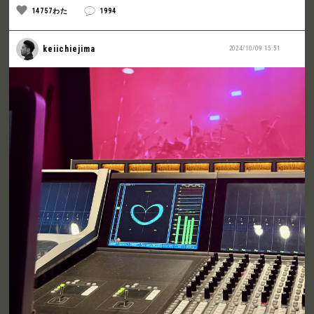
14757わた
1994
keiichiejima
2024/10/09 15:51