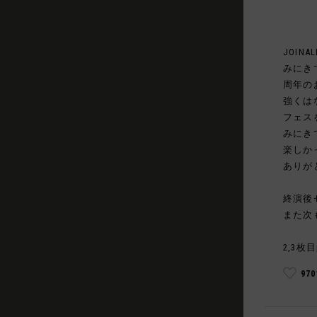
JOINAL
みにき
周年の
強くは
フェス
みにき
楽しか
ありが
終演後
また次
2,3枚目
97