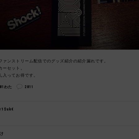
ファンストリーム配信でのグッズ紹介の紹介漏れです。
カーセット。
ん入ってお得です。
281わた
2811
@1$uk€

け