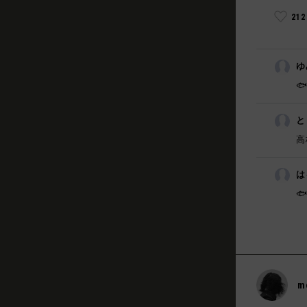
21
ゆ

と
高
は
🐟
m