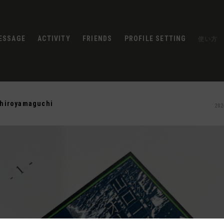
ESSAGE
ACTIVITY
FRIENDS
PROFILE SETTING
使い方
chiroyamaguchi
202