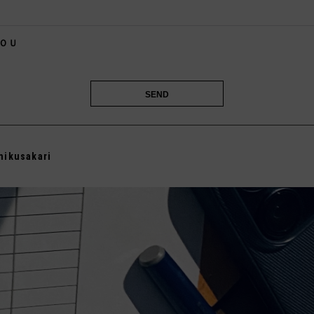
️
ＯＵ

mikusakari