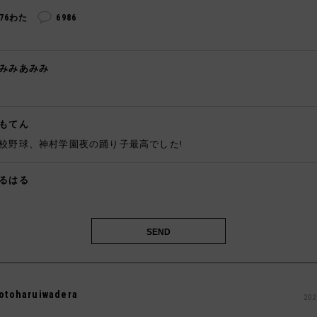
276わた
6986
みみあみみ

もてん
校野球、神村学園夜の踊り子最高でした!
るはる
️
otoharuiwadera
202