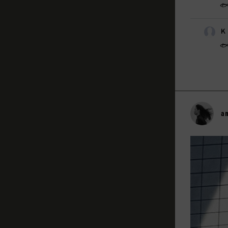
🐟
Ｋ

a