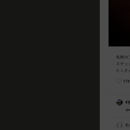
先程の
ステッ
たくさ
17
d

た