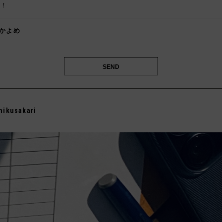
！
かよめ
️
mikusakari