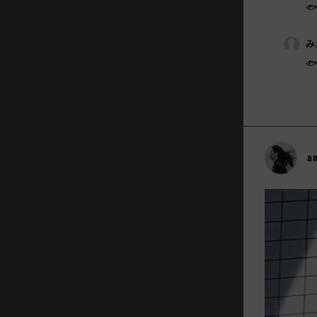

み
🐟
a