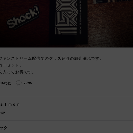
ファンストリーム配信でのグッズ紹介の紹介漏れです。
カーセット。
ん入ってお得です。
236わた
2795
ａｌｍｏｎ
🐟
ック