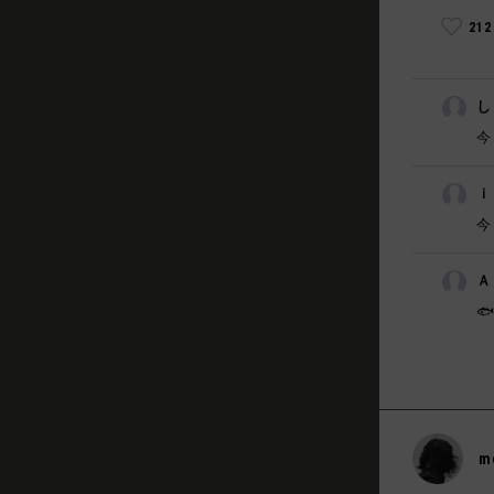
21
し
今
ｉ
今
Ａ

m