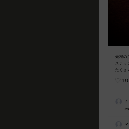
先程の
ステッ
たくさ
17
ｒ

マ