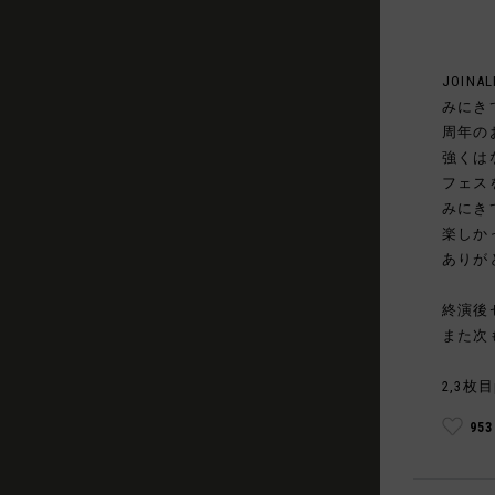
JOINAL
みにき
周年の
強くは
フェス
みにき
楽しか
ありが
終演後
また次
2,3枚目
95