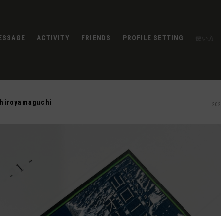
ESSAGE
ACTIVITY
FRIENDS
PROFILE SETTING
使い方
chiroyamaguchi
202