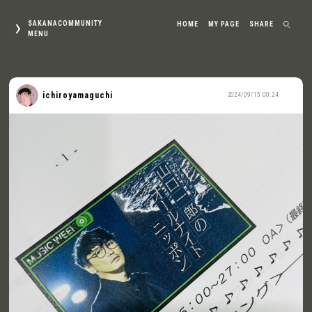
SAKANACOMMUNITY
HOME
MY PAGE
SHARE
MENU
ichiroyamaguchi
2024/09/15 00:24