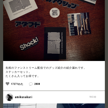
先程のファンストリーム配信でのグッズ紹介の紹介漏れです。
ステッカーセット。
たくさん入ってお得です。
17271わた
2808
amikusakari
18日前