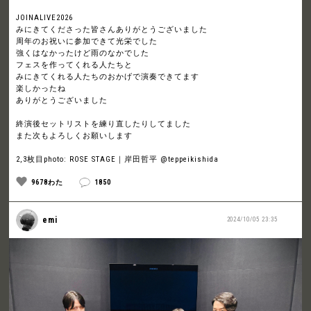
JOINALIVE2026
みにきてくださった皆さんありがとうございました
周年のお祝いに参加できて光栄でした
強くはなかったけど雨のなかでした
フェスを作ってくれる人たちと
みにきてくれる人たちのおかげで演奏できてます
楽しかったね
ありがとうございました
終演後セットリストを練り直したりしてました
また次もよろしくお願いします
2,3枚目photo: ROSE STAGE｜岸田哲平 @teppeikishida
9678わた
1850
emi
2024/10/05 23:35