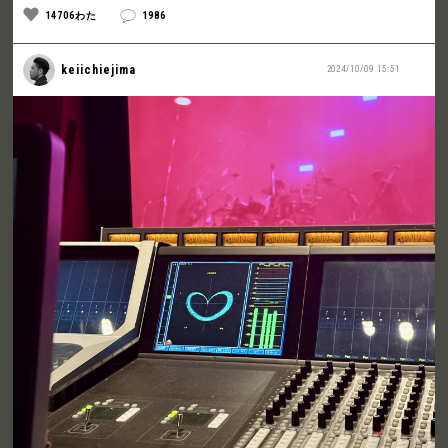
14706わた
1986
keiichiejima
2024/10/09 15:51