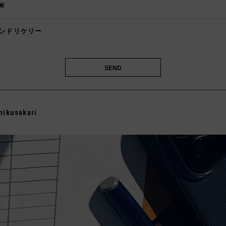
🏿
ンドリケリー
️
mikusakari