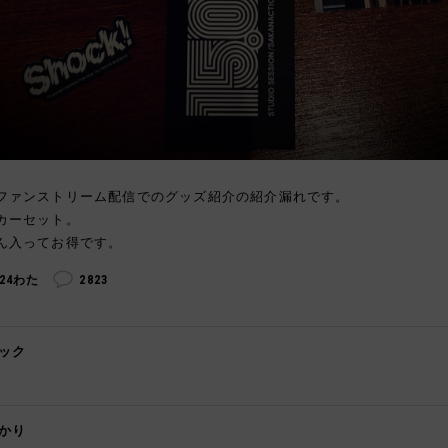
ファンストリーム配信でのグッズ紹介の紹介漏れです。
カーセット。
ん入ってお得です。
324わた
2823
ック

かり