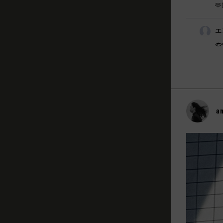
🫶
エ
🐟
a