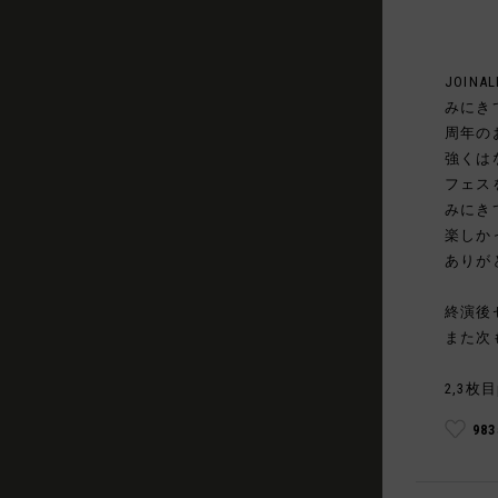
JOINAL
みにき
周年の
強くは
フェス
みにき
楽しか
ありが
終演後
また次
2,3枚目
98