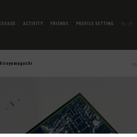
ESSAGE
ACTIVITY
FRIENDS
PROFILE SETTING
使い方
chiroyamaguchi
202