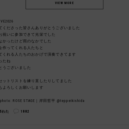
IVE2026
てくださった皆さんありがとうございました
お祝いに参加できて光栄でした
なかったけど雨のなかでした
を作ってくれる人たちと
てくれる人たちのおかげで演奏できてます
ったね
とうございました
セットリストを練り直したりしてました
もよろしくお願いします
photo: ROSE STAGE｜岸田哲平 @teppeikishida
35わた
1882