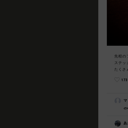
先程の
ステッ
たくさ
17
マ

あ