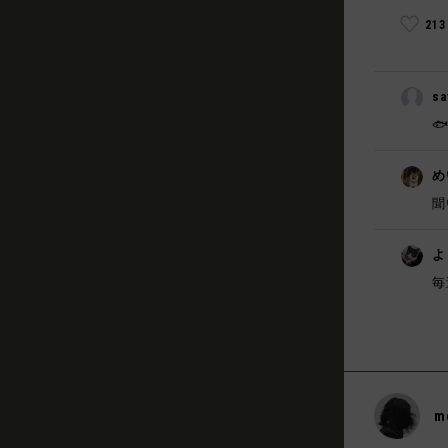
21
sa

め
聞
よ
毎
m