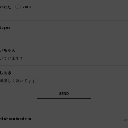
325わた
7013
topon

いちゃん
いています！
しあき
週楽しく聴いてます！
otoharuiwadera
202