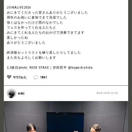
JOINALIVE2026
みにきてくださった皆さんありがとうございました
周年のお祝いに参加できて光栄でした
強くはなかったけど雨のなかでした
フェスを作ってくれる人たちと
みにきてくれる人たちのおかげで演奏できてます
楽しかったね
ありがとうございました
終演後セットリストを練り直したりしてました
また次もよろしくお願いします
2,3枚目photo: ROSE STAGE｜岸田哲平 @teppeikishida
9727わた
1861
emi
2024/10/05 23:35