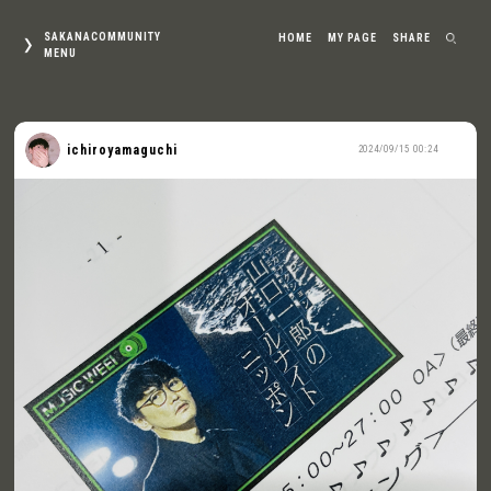
SAKANACOMMUNITY
HOME
MY PAGE
SHARE
MENU
ichiroyamaguchi
2024/09/15 00:24