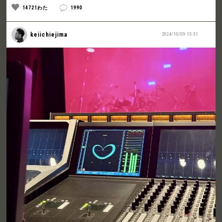
14721わた
1990
keiichiejima
2024/10/09 15:51