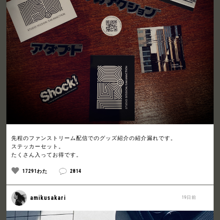
先程のファンストリーム配信でのグッズ紹介の紹介漏れです。
ステッカーセット。
たくさん入ってお得です。
17291わた
2814
amikusakari
19日前