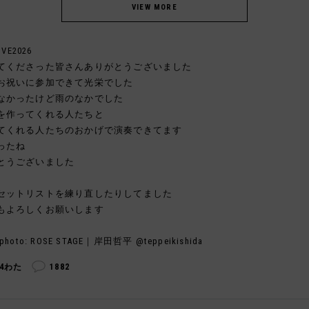
IVE2026
てくださった皆さんありがとうございました
お祝いに参加できて光栄でした
なかったけど雨のなかでした
を作ってくれる人たちと
てくれる人たちのおかげで演奏できてます
ったね
とうございました
セットリストを練り直したりしてました
もよろしくお願いします
photo: ROSE STAGE｜岸田哲平 @teppeikishida
34わた
1882