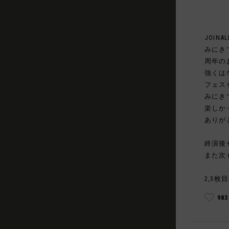
JOINAL
みにき
周年の
強くは
フェス
みにき
楽しか
ありが
終演後
また次
2,3枚目
98