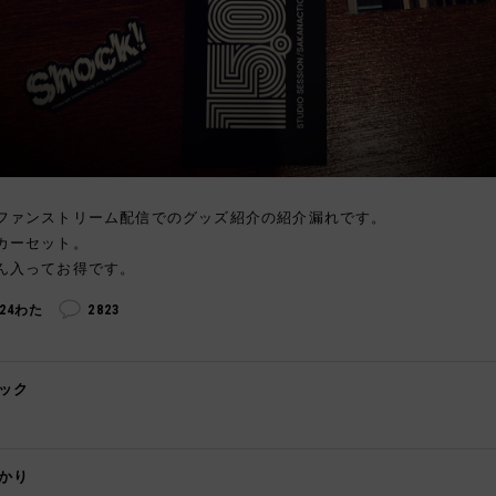
ファンストリーム配信でのグッズ紹介の紹介漏れです。
カーセット。
ん入ってお得です。
324わた
2823
ック

かり