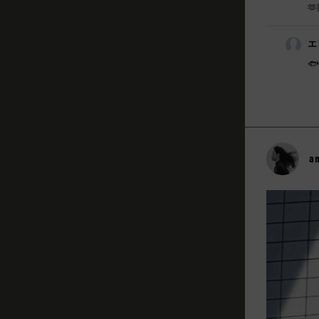
🫶
エ
🐟
a