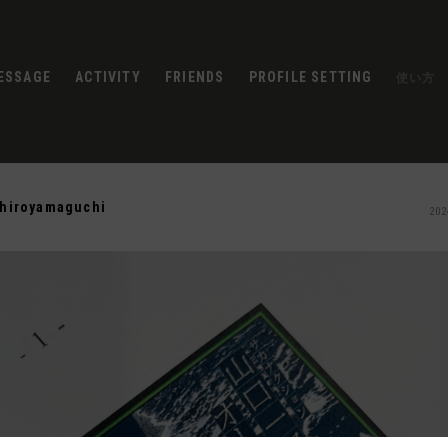
ESSAGE
ACTIVITY
FRIENDS
PROFILE SETTING
使い方
chiroyamaguchi
202