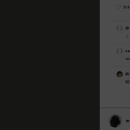
21
ゆ
こ
sa

め
聞
m