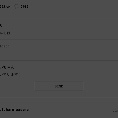
325わた
7012
り
んちは
topon

いちゃん
いています！
otoharuiwadera
202