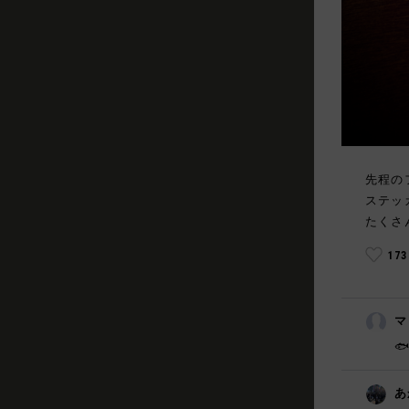
先程の
ステッ
たくさ
17
マ

あ