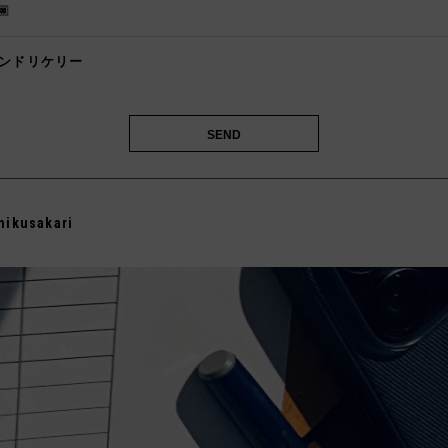
🏿
ンドリケリー
️
mikusakari