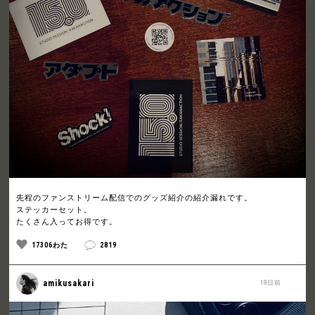
先程のファンストリーム配信でのグッズ紹介の紹介漏れです。
ステッカーセット。
たくさん入ってお得です。
17306わた
2819
amikusakari
19日前