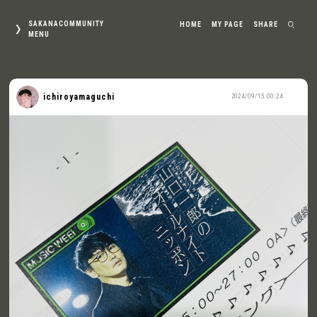
SAKANACOMMUNITY
HOME
MY PAGE
SHARE
MENU
ichiroyamaguchi
2024/09/15 00:24