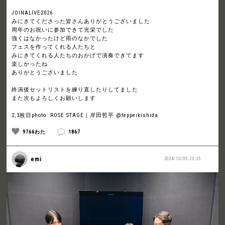
JOINALIVE2026
みにきてくださった皆さんありがとうございました
周年のお祝いに参加できて光栄でした
強くはなかったけど雨のなかでした
フェスを作ってくれる人たちと
みにきてくれる人たちのおかげで演奏できてます
楽しかったね
ありがとうございました
終演後セットリストを練り直したりしてました
また次もよろしくお願いします
2,3枚目photo: ROSE STAGE｜岸田哲平 @teppeikishida
9766わた
1867
emi
2024/10/05 23:35