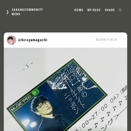
SAKANACOMMUNITY
HOME
MY PAGE
SHARE
MENU
ichiroyamaguchi
2024/09/15 00:24