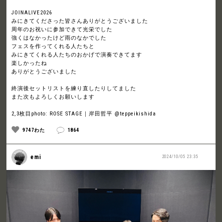
JOINALIVE2026
みにきてくださった皆さんありがとうございました
周年のお祝いに参加できて光栄でした
強くはなかったけど雨のなかでした
フェスを作ってくれる人たちと
みにきてくれる人たちのおかげで演奏できてます
楽しかったね
ありがとうございました
終演後セットリストを練り直したりしてました
また次もよろしくお願いします
2,3枚目photo: ROSE STAGE｜岸田哲平 @teppeikishida
9747わた
1864
emi
2024/10/05 23:35