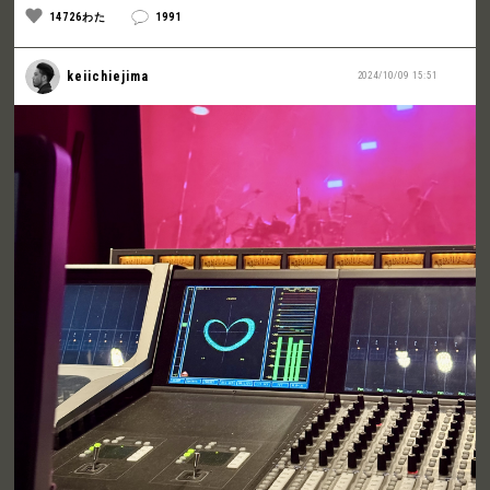
14726わた
1991
keiichiejima
2024/10/09 15:51