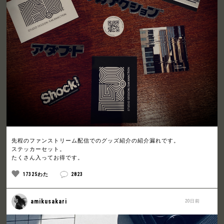
先程のファンストリーム配信でのグッズ紹介の紹介漏れです。
ステッカーセット。
たくさん入ってお得です。
17325わた
2823
amikusakari
20日前