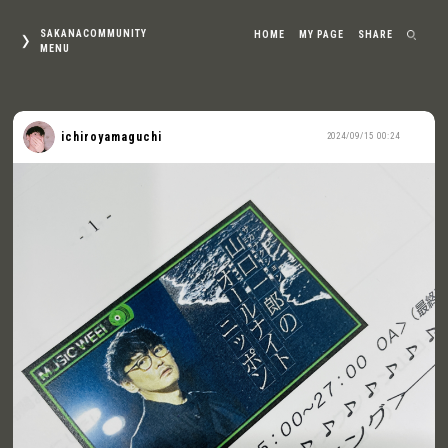
SAKANACOMMUNITY
HOME
MY PAGE
SHARE
MENU
ichiroyamaguchi
2024/09/15 00:24