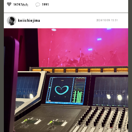
14747わた
1991
keiichiejima
2024/10/09 15:51