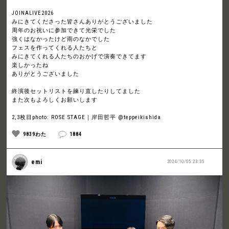
JOINALIVE2026
みにきてくださった皆さんありがとうございました
周年のお祝いに参加できて光栄でした
強くはなかったけど雨のなかでした
フェスを作ってくれる人たちと
みにきてくれる人たちのおかげで演奏できてます
楽しかったね
ありがとうございました
終演後セットリストを練り直したりしてました
また次もよろしくお願いします
2,3枚目photo: ROSE STAGE｜岸田哲平 @teppeikishida
9839わた
1884
emi
2024/10/05 23:35